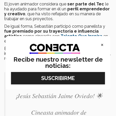
El joven animador considera que
ser parte del Tec
le
ha ayudado para formar en él un
perfil emprendedor
y creativo
, que ha visto reflejado en su manera de
trabajar en sus proyectos.
De igual forma, Sebastián participó como panelista y
fue premiado por su trayectoria e influencia
artística
como cineasta con
Talento Que Inspira
en
el evento de
VibrArt 2021
.
×
Este evento es el
festival cultural del Tec,
que
incluye concursos artísticos, exposiciones, conferencias,
Recibe nuestro newsletter de
retos en redes, entre otras actividades.
noticias:
El siguiente premio es para...🥁
¡Jesús Sebastián Jaime Oviedo! 🌟
Cineasta animador de