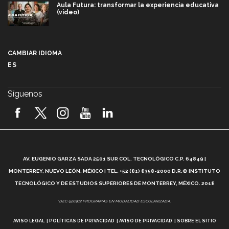
Aula Futura: transformar la experiencia educativa
(video)
Más que un festival cultural: así es la magia de
VIBRART 2026 (video)
CAMBIAR IDIOMA
ES
Javier Guzmán: investigación con impacto social
(video)
Síguenos
¡México, en el top del mundial de robótica FIRST
2026! (video)
Vida Tec: Pasión, disciplina y básquetbol, con Gael
Adame (video)
A
AV. EUGENIO GARZA SADA 2501 SUR COL. TECNOLÓGICO C.P. 64849 |
L
¿Cómo es el Modelo Educativo Tec? (video)
MONTERREY, NUEVO LEÓN, MÉXICO | TEL. +52 (81) 8358-2000 D.R.© INSTITUTO
TECNOLÓGICO Y DE ESTUDIOS SUPERIORES DE MONTERREY, MÉXICO. 2018
Vida Tec: Feminismo e Inteligencia Artificial, Paola
*DEC-520912 PROGRAMAS EN MODALIDAD ESCOLARIZADA.
Ricaurte (video)
AVISO LEGAL
POLÍTICAS DE PRIVACIDAD
AVISO DE PRIVACIDAD
SOBRE EL SITIO