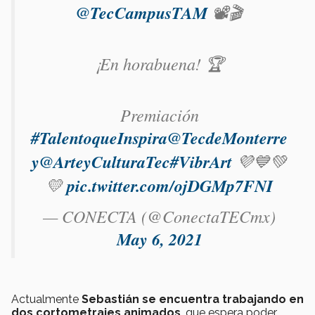
@TecCampusTAM
📽🎬
¡En horabuena! 🏆
Premiación
#TalentoqueInspira
@TecdeMonterre
y
@ArteyCulturaTec
#VibrArt
💜💙💚
💛
pic.twitter.com/ojDGMp7FNI
— CONECTA (@ConectaTECmx)
May 6, 2021
Actualmente
Sebastián se encuentra trabajando en
dos cortometrajes animados
, que espera poder