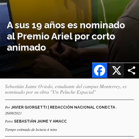
A sus 19 años es nominado
al Premio Ariel por corto
animado
Facebook
X
Sebastián Jaime Oviedo, estudiante del campus Monterrey, es
nominado por su obra "Un Peluche Espacial"
Por
-
JAVIER GIORGETTI | REDACCIÓN NACIONAL CONECTA
26/08/2021
Fotos
SEBASTIÁN JAIME Y AMACC
Tiempo estimado de lectura:4 mins