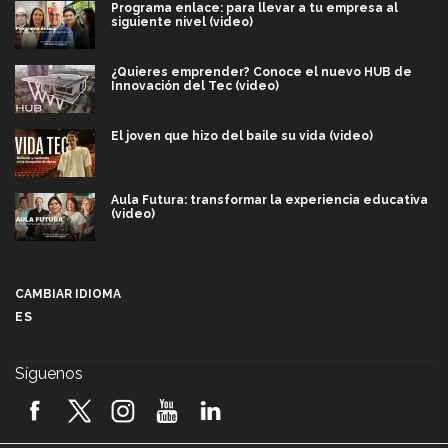
Programa enlace: para llevar a tu empresa al
siguiente nivel (video)
¿Quieres emprender? Conoce el nuevo HUB de
Innovación del Tec (video)
El joven que hizo del baile su vida (video)
Aula Futura: transformar la experiencia educativa
(video)
Más que un festival cultural: así es la magia de
VIBRART 2026 (video)
CAMBIAR IDIOMA
ES
Javier Guzmán: investigación con impacto social
(video)
Síguenos
¡México, en el top del mundial de robótica FIRST
2026! (video)