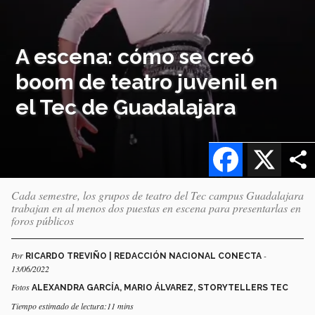
A escena: cómo se creó
boom de teatro juvenil en
el Tec de Guadalajara
Facebook
X
Cada semestre, los grupos de teatro del Tec campus Guadalajara
trabajan en al menos dos puestas en escena para presentarlas en
foros públicos
Por
-
RICARDO TREVIÑO | REDACCIÓN NACIONAL CONECTA
13/06/2022
Fotos
ALEXANDRA GARCÍA, MARIO ÁLVAREZ, STORYTELLERS TEC
Tiempo estimado de lectura:11 mins