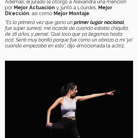
Además, el jurado le otorgó a Alexandra una mención
por
Mejor Actuación
y, junto a Lourdes,
Mejor
Dirección
, así como
Mejor Montaje
.
“Es la primera vez que gano un
primer lugar nacional
,
fue súper surreal, me acordé de cuando estaba chiquita,
de 16 años, y pensé: ‘Qué loco que ya llegamos hasta
acá’. Sentí muy bonito porque fue como un abrazo a mi ‘yo’
cuando empezaba en esto”,
dijo emocionada la actriz.