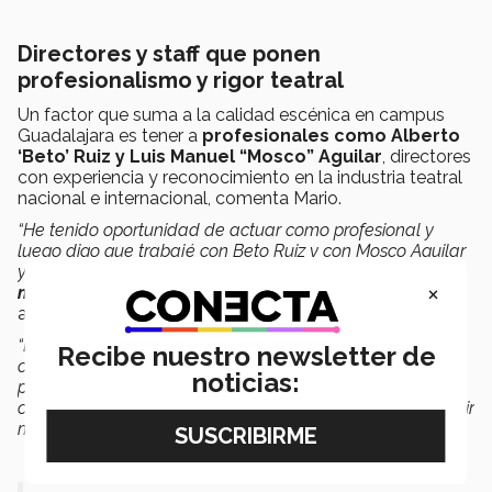
Directores y staff que ponen
profesionalismo y rigor teatral
Un factor que suma a la calidad escénica en campus
Guadalajara es tener a
profesionales como Alberto
‘Beto’ Ruiz y Luis Manuel “Mosco” Aguilar
, directores
con experiencia y reconocimiento en la industria teatral
nacional e internacional, comenta Mario.
“He tenido oportunidad de actuar como profesional y
luego digo que trabajé con Beto Ruiz y con Mosco Aguilar
y es: ‘Órale,
no es cualquier actor
’; saben que son
×
maestros súper pesados y serios
con su trabajo”,
afirma Mario.
“Ellos
te tratan como profesional
, te invitan a crecer y se
Recibe nuestro newsletter de
comprometen; por ejemplo, Beto me ha dicho cómo
noticias:
puedo mejorar en lo técnico, como artista, el que alguien
con tanta experiencia crea en tu capacidad, te hace sentir
muy respetada y valorada”,
agrega Luli.