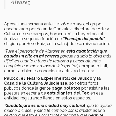
Álvarez
Apenas una semana antes, el 26 de mayo, el grupo,
encabezado por Yolanda González, directora de Arte y
Cultura de ese campus, homenajeó su trayectoria al
finalizar la segunda función de
“Enemigo del pueblo”
,
dirigida por Beto Ruiz, en la sala 4 de ese mismo recinto.
“Tuve el personaje de Alatorre en
esta adaptación que
ha sido un hito en mi carrera
porque ha sido la obra más
difícil en cuanto a tono de realismo y personaje más
complejo que me ha tocado interpretar”,
compartió Luli,
como también es conocida la actriz y directora.
Palcco, el Teatro Experimental de Jalisco y la
Casa de la Cultura Jalisciense
, son otros foros
públicos donde la gente
paga boletos
por asistir a las
puestas en escena de
estudiantes del Tec
en esa
entidad, registrando llenos en estos espacios.
“
Guadalajara es una ciudad muy cultural
, que te ayuda
mucho a crecer y sentirte cómodo como artista; es una
ciudad que está en constante creación y que
permite