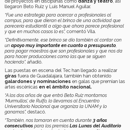
de proyectos en disciplinas como
danza y teatro
, así
llegaron Beto Ruiz y Luis Manuel Aguilar.
“Fue una estrategia para acercar a profesionales al
campus, para que dieran el brinco de una actividad que
parecería estudiantil a algo que ahora parece profesional
y que en muchos casos lo es”,
comentó Vila.
“Definitivamente, ese brinco se dio también al contar con
un
apoyo muy importante en cuanto a presupuesto
,
para pagar maestros que son profesionales y que nos da
para hacer producciones como las que se siguen
haciendo”,
añadió.
Las puestas en escena del Tec han llegado a realizar
giras
fuera de Guadalajara, también han obtenido
galardones y nominaciones
en galas que premian las
artes escénicas
en el ámbito nacional.
“A los dos años de que entró Beto Ruiz montamos
'Murmullos', de Rulfo, lo llevamos al Encuentro
Universitario Nacional que organiza la UNAM y lo
ganamos”,
destacó.
“También, nos tomaron en cuenta durante
3 años
consecutivos
para los premios
Las Lunas del Auditorio