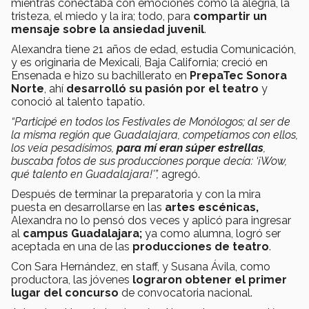
mientras conectaba con emociones como la alegría, la
tristeza, el miedo y la ira; todo, para
compartir un
mensaje sobre la ansiedad juvenil
.
Alexandra tiene 21 años de edad, estudia Comunicación,
y es originaria de Mexicali, Baja California; creció en
Ensenada e hizo su bachillerato en
PrepaTec Sonora
Norte
, ahí
desarrolló su pasión por el teatro
y
conoció al talento tapatío.
“Participé en todos los Festivales de Monólogos; al ser de
la misma región que Guadalajara, competíamos con ellos,
los veía pesadísimos,
para mí eran súper estrellas
,
buscaba fotos de sus producciones porque decía: ‘¡Wow,
qué talento en Guadalajara!'”,
agregó.
Después de terminar la preparatoria y con la mira
puesta en desarrollarse en las
artes escénicas,
Alexandra no lo pensó dos veces y aplicó para ingresar
al
campus Guadalajara;
ya como alumna, logró ser
aceptada en una de las
producciones de teatro
.
Con Sara Hernández, en staff, y Susana Ávila, como
productora, las jóvenes
lograron obtener el primer
lugar del concurso
de convocatoria nacional.