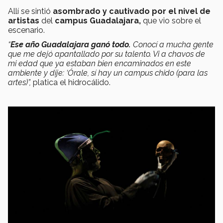
Allí se sintió
asombrado y cautivado por el nivel de
artistas
del
campus Guadalajara,
que vio sobre el
escenario.
“
Ese año Guadalajara ganó todo.
Conocí a mucha gente
que me dejó apantallado por su talento. Vi a chavos de
mi edad que ya estaban bien encaminados en este
ambiente y dije: ‘Órale, sí hay un campus chido (para las
artes)”,
platica el hidrocálido.