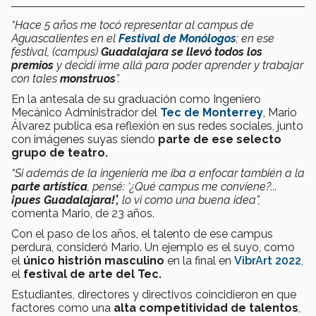
“Hace 5 años me tocó representar al campus de
Aguascalientes en el
Festival de Monólogos
; en ese
festival, (campus)
Guadalajara se llevó todos los
premios
y decidí irme allá para poder aprender y trabajar
con tales
monstruos
”.
En la antesala de su graduación como Ingeniero
Mecánico Administrador del
Tec de Monterrey
, Mario
Álvarez publica esa reflexión en sus redes sociales, junto
con imágenes suyas siendo
parte de ese selecto
grupo
de teatro.
“Si además de la ingeniería me iba a enfocar también a la
parte artística
, pensé: ‘¿Qué campus me conviene?...
¡pues Guadalajara!’,
lo vi como una buena idea”,
comenta Mario, de 23 años.
Con el paso de los años, el talento de ese campus
perdura, consideró Mario. Un ejemplo es el suyo, como
el
único histrión masculino
en la final en
VibrArt 2022
,
el
festival de arte del Tec.
Estudiantes, directores y directivos coincidieron en que
factores como una
alta competitividad de talentos
,