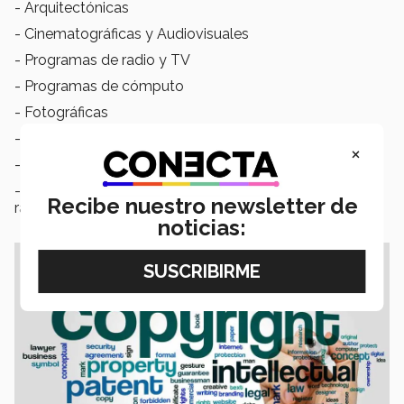
- Arquitectónicas
- Cinematográficas y Audiovisuales
- Programas de radio y TV
- Programas de cómputo
- Fotográficas
- De arte aplicado (incluyen diseño gráfico o textil)
×
- De compilación
- Las demás que por analogía se puedan incluir en la
Recibe nuestro newsletter de
rama más afín a su naturaleza.
noticias: