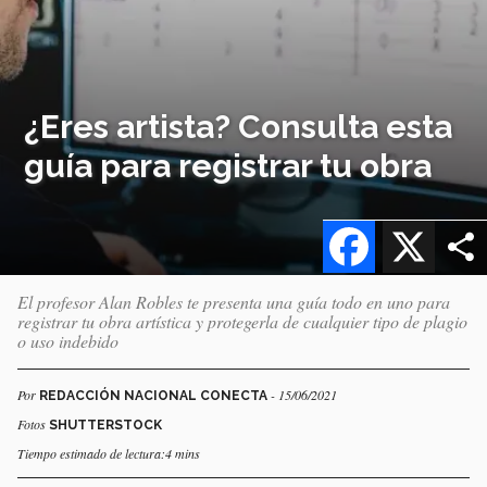
¿Eres artista? Consulta esta
guía para registrar tu obra
Facebook
X
El profesor Alan Robles te presenta una guía todo en uno para
registrar tu obra artística y protegerla de cualquier tipo de plagio
o uso indebido
Por
- 15/06/2021
REDACCIÓN NACIONAL CONECTA
Fotos
SHUTTERSTOCK
Tiempo estimado de lectura:4 mins