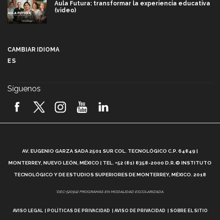
Aula Futura: transformar la experiencia educativa
(video)
Más que un festival cultural: así es la magia de
VIBRART 2026 (video)
CAMBIAR IDIOMA
ES
Javier Guzmán: investigación con impacto social
(video)
Síguenos
¡México, en el top del mundial de robótica FIRST
2026! (video)
Vida Tec: Pasión, disciplina y básquetbol, con Gael
Adame (video)
A
AV. EUGENIO GARZA SADA 2501 SUR COL. TECNOLÓGICO C.P. 64849 |
L
¿Cómo es el Modelo Educativo Tec? (video)
MONTERREY, NUEVO LEÓN, MÉXICO | TEL. +52 (81) 8358-2000 D.R.© INSTITUTO
TECNOLÓGICO Y DE ESTUDIOS SUPERIORES DE MONTERREY, MÉXICO. 2018
Vida Tec: Feminismo e Inteligencia Artificial, Paola
*DEC-520912 PROGRAMAS EN MODALIDAD ESCOLARIZADA.
Ricaurte (video)
AVISO LEGAL
POLÍTICAS DE PRIVACIDAD
AVISO DE PRIVACIDAD
SOBRE EL SITIO