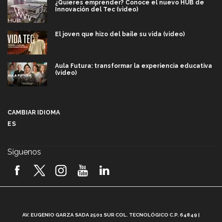
¿Quieres emprender? Conoce el nuevo HUB de
Innovación del Tec (video)
El joven que hizo del baile su vida (video)
Aula Futura: transformar la experiencia educativa
(video)
Más que un festival cultural: así es la magia de
VIBRART 2026 (video)
CAMBIAR IDIOMA
ES
Javier Guzmán: investigación con impacto social
(video)
Síguenos
¡México, en el top del mundial de robótica FIRST
2026! (video)
Vida Tec: Pasión, disciplina y básquetbol, con Gael
Adame (video)
A
AV. EUGENIO GARZA SADA 2501 SUR COL. TECNOLÓGICO C.P. 64849 |
L