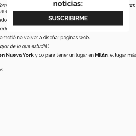
noticias:
ormación y hacían que la gente la pudiera
entender y utilizar.
ue escribía desde muy niño”,
cuenta.
adora y rápidamente
aprendió a diseñar páginas web.
reador de páginas web”
.
ometió no volver a diseñar páginas web.
jar de lo que estudié”.
en Nueva York
y 10 para tener un lugar en
Milán
, el lugar má
os
.