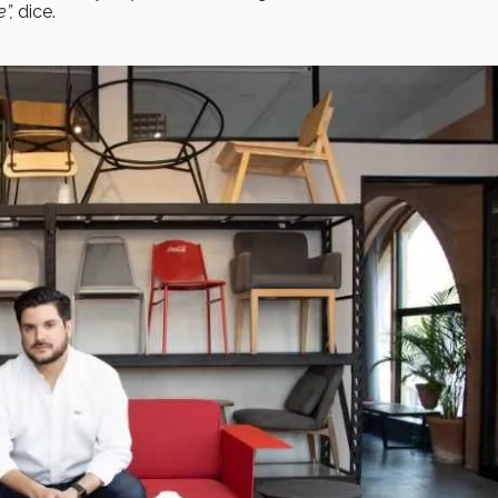
”,
dice.