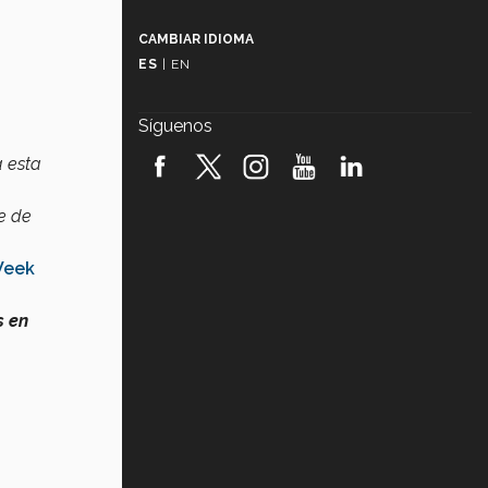
Más que un festival cultural: así es
la magia de VIBRART 2026 (video)
CAMBIAR IDIOMA
ES
|
EN
Javier Guzmán: investigación con
impacto social (video)
Síguenos
¡México, en el top del mundial de
robótica FIRST 2026! (video)
 esta
ue de
Vida Tec: Pasión, disciplina y
básquetbol, con Gael Adame
(video)
Week
¿Cómo es el Modelo Educativo
Tec? (video)
s en
Vida Tec: Feminismo e Inteligencia
Artificial, Paola Ricaurte (video)