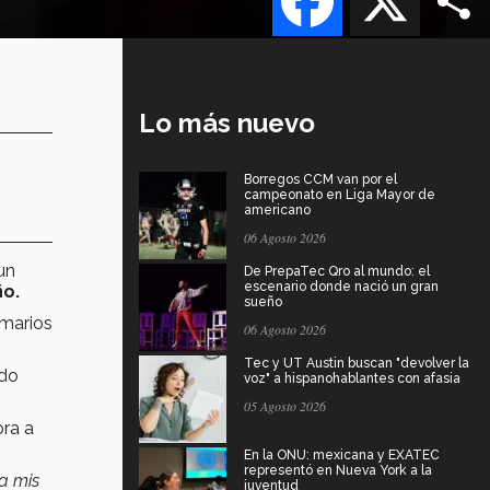
Lo más nuevo
Borregos CCM van por el
campeonato en Liga Mayor de
americano
06 Agosto 2026
 un
De PrepaTec Qro al mundo: el
escenario donde nació un gran
ño.
sueño
imarios
06 Agosto 2026
Tec y UT Austin buscan "devolver la
ado
voz" a hispanohablantes con afasia
05 Agosto 2026
ora a
En la ONU: mexicana y EXATEC
representó en Nueva York a la
a mis
juventud