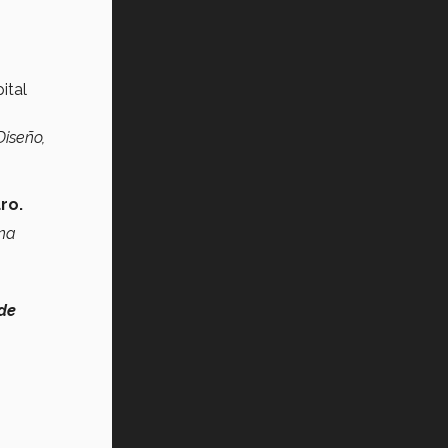
ital
Diseño,
uro.
una
 de