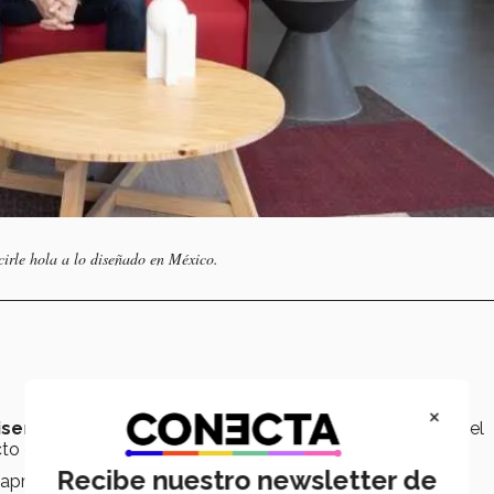
cirle hola a lo diseñado en México.
×
iseño del Tec de Monterrey
. Actualmente da clases en el
o de diseño internacional.
Recibe nuestro newsletter de
 aprendió a
sus padres.