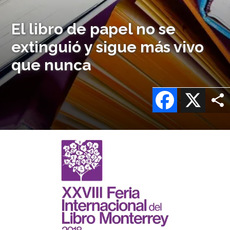
El libro de papel no se
extinguió y sigue más vivo
que nunca
Facebook
X
Imagen
o
logo