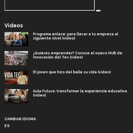
Videos
Programa enlace: para llevar a tu empresa al
siguiente nivel (video)
¿Quieres emprender? Conoce el nuevo HUB de
Innovación del Tec (video)
El joven que hizo del baile su vida (video)
Aula Futura: transformar la experiencia educativa
(video)
Más que un festival cultural: así es la magia de
VIBRART 2026 (video)
CAMBIAR IDIOMA
ES
Javier Guzmán: investigación con impacto social