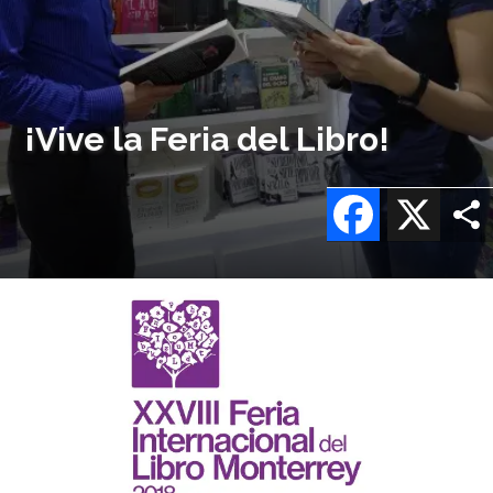
¡Vive la Feria del Libro!
Facebook
X
Imagen
o
logo