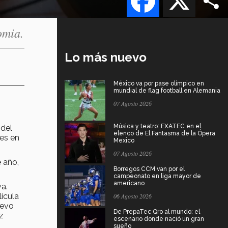
omia.
Lo más nuevo
México va por pase olímpico en
mundial de flag football en Alemania
07 Agosto 2026
Música y teatro: EXATEC en el
 del
elenco de El Fantasma de la Ópera
les en
Mexico
07 Agosto 2026
 año,
Borregos CCM van por el
campeonato en liga mayor de
americano
va.
ícula
06 Agosto 2026
uevo
De PrepaTec Qro al mundo: el
z
escenario donde nació un gran
sueño