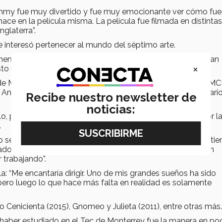
ummy fue muy divertido y fue muy emocionante ver cómo fue
ace en la película misma. La película fue filmada en distintas
glaterra”.
 interesó pertenecer al mundo del séptimo arte.
 mente estaba el pensamiento de que en México no se hacían
×
o no era del todo cierto”.
 Monterrey, también estudió en la Universidad de Cine AMCI
Animación por Computadora en Sheridan College en Ontario
Recibe nuestro newsletter de
noticias:
llo, pero con el tiempo ha podido lograr su recompensa por l
.
 se trabaja mucho, se obtienen frutos. Durante todo este ti
ado de la familia ha sido uno muy grande, pero a la vez han
 trabajando”.
ula: “Me encantaría dirigir. Uno de mis grandes sueños ha sido
ero luego lo que hace más falta en realidad es solamente
 Cenicienta (2015), Gnomeo y Julieta (2011), entre otras más.
l haber estudiado en el Tec de Monterrey fue la manera en po