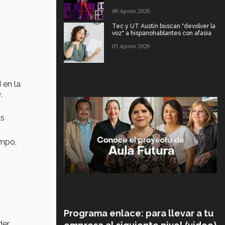
06 Agosto 2026
Tec y UT Austin buscan "devolver la
voz" a hispanohablantes con afasia
05 Agosto 2026
 en la
,
as
empo,
Programa enlace: para llevar a tu
der