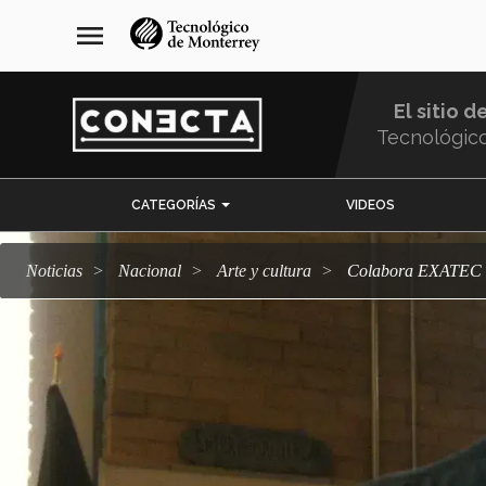
Pasar
navegación
menu
al
principal
contenido
principal
El sitio d
Tecnológic
Menu
CATEGORÍAS
VIDEOS
Comunidad
Noticias
Nacional
arte y cultura
Colabora EXATEC e