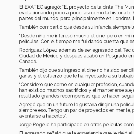
El EXATEC agregó: “El proyecto de la cinta The M
evolucionando poco a poco, así como la historia lo h
partes del mundo, pero principalmente en Londres, In
También compartió que desde su infancia siempre le
“Desde niño me interesó mucho el cine, pero en mi
películas. Con el tiempo me fui dando cuenta que est
Rodríguez López además de ser egresado del Tec de
Ciudad de México y después acabó un Posgrado en 
Canadá.
También dijo que su ingreso al cine no ha sido senci
ganas y el esfuerzo que le ha inyectado a su trabajo
“Considero que como en cualquier profesión, cuando
han existido muchos sacrificios y el mantenerse alej
resultado grandes recompensas que te hacen seguir
Agregó que en un futuro le gustaría dirigir una pelíc
siempre eso. Tengo un par de proyectos en mente, p
aventarse a hacerlos”.
Jorge Rogelio ha participado en otras películas como
El egresado señaló que la experiencia que le dejó e