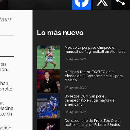
rimer
Lo más nuevo
México va por pase olímpico en
mundial de flag football en Alemania
07 Agosto 2026
 en
dón.
Música y teatro: EXATEC en el
elenco de El Fantasma de la Ópera
México
 han
07 Agosto 2026
rrollo.
Borregos CCM van por el
campeonato en liga mayor de
ias
americano
 Medina
06 Agosto 2026
ble en
Del escenario de PrepaTec Qro al
teatro musical en Estados Unidos
cación