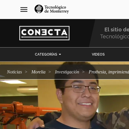
Pasar
navegación
menu
al
principal
contenido
principal
El sitio d
Tecnológic
Menu
CATEGORÍAS
VIDEOS
Comunidad
Noticias
Morelia
Investigación
Prothesia, imprimie