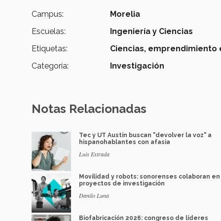
Campus:
Morelia
Escuelas:
Ingeniería y Ciencias
Etiquetas:
Ciencias,
emprendimiento e
Categoría:
Investigación
Notas Relacionadas
Tec y UT Austin buscan "devolver la voz" a
hispanohablantes con afasia
Luis Estrada
Movilidad y robots: sonorenses colaboran en
proyectos de investigación
Danilo Luna
Biofabricación 2026: congreso de líderes