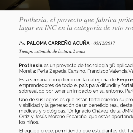
Prothesia, el proyecto que fabrica prót
lugar en INC en la categoría de reto soc
Por
- 05/12/2017
PALOMA CARREÑO ACUÑA
Tiempo estimado de lectura:2 mins
Prothesia
es un proyecto de tecnología 3D aplicada
Morelia: Perla Zepeda Cansino, Francisco Valencia V
Esta semana compitieron en la categoría de
Empren
emprendedores de todo el país para difundir y forta
sobresalido por tener un impacto en su entorno. Part
Uno de sus logros es que están fortaleciendo su pro
viabilidad y la generación de un beneficio real, des
médicas y biológicas, ‘Dr. Ignacio Chávez de la UM
Ortiz y Jesús Moreno Escareño, que están aportand
los niños.
El equipo crece, permitiendo que estudiantes del Tec