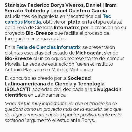
Stanislav Federico Borys Viveros, Daniel Hiram
Serrato Robledo y Leonel Quintero García
estudiantes de Ingeniería en Mecatrónica del
Tec
campus Morelia
, obtuvieron
plata
en la etapa estatal
de la Feria de Ciencias
Infomatrix
, por la creación de su
proyecto
Bio-Breeze
que facilita el proceso de
fumigación en zonas rurales.
En la
Feria de Ciencias Infomatrix
, se presentaron
distintas escuelas del estado de
Michoacán,
siendo
Bio-Breeze
el único equipo representante del campus
Morelia. La sede de esta edición fue en el Instituto
Antonio Plancarte en Morelia, Michoacán.
El concurso es creado por la
Sociedad
Latinoamericana de Ciencia y Tecnología
(SOLACYT)
, sociedad civil dedicada a la
divulgación
científica
en Latinoamérica.
“Para mí fue muy impactante ver que el trabajo no se
quedará como un proyecto más de la escuela, sino que
de alguna manera puede impactar positivamente en la
sociedad”
argumentó el estudiante Borys.