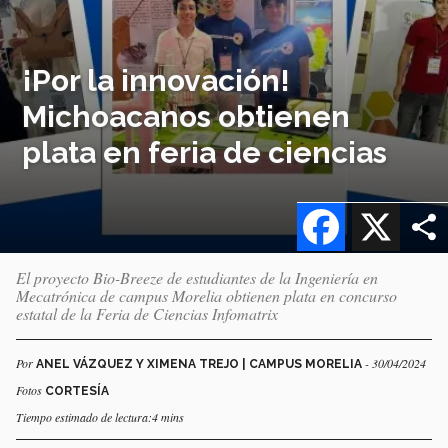
¡Por la innovación!
Michoacanos obtienen
plata en feria de ciencias
Facebook
X
El proyecto Bio-Breeze de estudiantes de la Ingeniería en
Mecatrónica de campus Morelia obtienen plata en concurso
estatal de la Feria de Ciencias Infomatrix
Por
- 30/04/2024
ANEL VÁZQUEZ Y XIMENA TREJO | CAMPUS MORELIA
Fotos
CORTESÍA
Tiempo estimado de lectura:4 mins