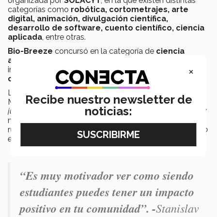
organizada por
SOLACYT
, en la que existen distintas
categorías como
robótica, cortometrajes, arte
digital, animación, divulgación científica,
desarrollo de software, cuento científico, ciencia
aplicada
, entre otras.
Bio-Breeze
concursó en la categoría de
ciencia
aplicada
, que se enfoca en desarrollar propuestas
×
innovadoras en alguna de las diversas ramas de la
ciencia.
Leonel Quintero García, estudiante de Ingeniera en
Recibe nuestro newsletter de
Mecatrónica compartió que
“
el presentar frente a los
noticias:
jueces y al público fue todo un reto
”
, ya que solo tenían 7
minutos para exponer el proyecto, además de que la
rúbrica era muy estricta,
“disfrutamos mucho haber vivido
esa experiencia”
añadió.
“Es muy motivador ver como siendo
estudiantes puedes tener un impacto
positivo en tu comunidad”. -
Stanislav