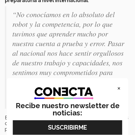
preparatoria a nivel internacional
.
“No conocíamos en lo absoluto del
robot y la competencia, por lo que
tuvimos que aprender mucho por
nuestra cuenta a prueba y error. Pasar
al nacional nos hace sentir orgullosos
de nuestro trabajo y capacidades, nos
sentimos muy comprometidos para
dejar el nombre del grupo y del Tec
×
en alto” nos comparte Andrés
Rodríguez, miembro del equipo
Recibe nuestro newsletter de
noticias:
Entérate de los progresos y las próximas competencias
de este grupo estudiantil en sus redes sociales, los
puedes encontrar como @monarche4731