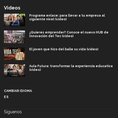
Videos
Programa enlace: para llevar a tu empresa al
siguiente nivel (video)
¿Quieres emprender? Conoce el nuevo HUB de
Innovación del Tec (video)
El joven que hizo del baile su vida (video)
Aula Futura: transformar la experiencia educativa
(video)
Más que un festival cultural: así es la magia de
VIBRART 2026 (video)
CAMBIAR IDIOMA
ES
Javier Guzmán: investigación con impacto social
(video)
Síguenos
¡México, en el top del mundial de robótica FIRST