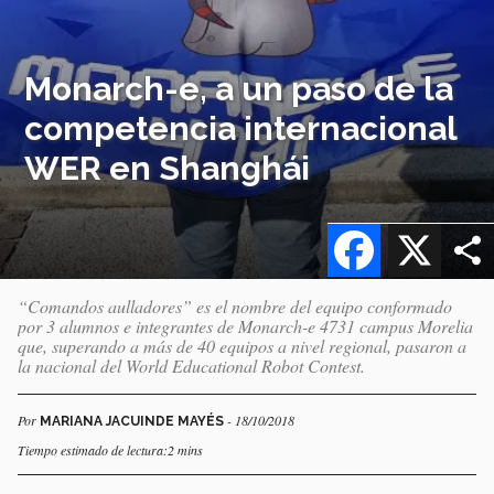
Monarch-e, a un paso de la
competencia internacional
WER en Shanghái
Facebook
X
“Comandos aulladores” es el nombre del equipo conformado
por 3 alumnos e integrantes de Monarch-e 4731 campus Morelia
que, superando a más de 40 equipos a nivel regional, pasaron a
la nacional del World Educational Robot Contest.
Por
- 18/10/2018
MARIANA JACUINDE MAYÉS
Tiempo estimado de lectura:2 mins