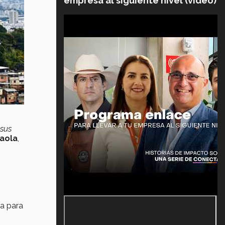
empresa al siguiente nivel (video)
 sus
zaola
,
ta para