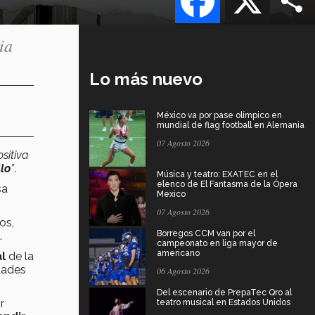
ia
Lo más nuevo
México va por pase olímpico en
mundial de flag football en Alemania
07 Agosto 2026
sitiva
lo
”
.
Música y teatro: EXATEC en el
elenco de El Fantasma de la Ópera
sa
Mexico
07 Agosto 2026
os,
Borregos CCM van por el
.
campeonato en liga mayor de
americano
l
de la
idades
06 Agosto 2026
Del escenario de PrepaTec Qro al
r
teatro musical en Estados Unidos