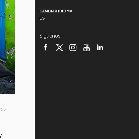
Más que un festival cultural: así es
la magia de VIBRART 2026 (video)
CAMBIAR IDIOMA
ES
Javier Guzmán: investigación con
impacto social (video)
Síguenos
¡México, en el top del mundial de
robótica FIRST 2026! (video)
Vida Tec: Pasión, disciplina y
básquetbol, con Gael Adame
(video)
¿Cómo es el Modelo Educativo
Tec? (video)
Vida Tec: Feminismo e Inteligencia
Artificial, Paola Ricaurte (video)
mos
y