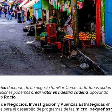
xico
depende de un negocio familiar. Como ciudadanos pode
zaciones podemos
crear valor en nuestra cadena
, apoyando
yó
Rocío
.
de Negocios, Investigación y Alianzas Estratégicas
en
s para el desarrollo de programas de las
micro, pequeñas 