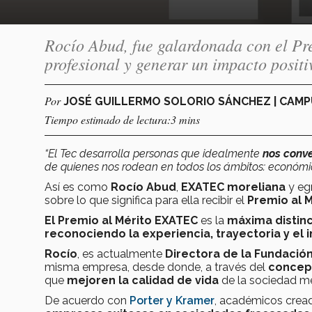
Rocío Abud, fue galardonada con el Pr
profesional y generar un impacto posit
Por
JOSÉ GUILLERMO SOLORIO SÁNCHEZ | CAM
Tiempo estimado de lectura:3 mins
“El Tec desarrolla personas que idealmente
nos conv
de quienes nos rodean en todos los ámbitos: económico, 
Así es como
Rocío Abud
,
EXATEC moreliana
y egr
sobre lo que significa para ella recibir el
Premio al 
El Premio al Mérito EXATEC
es la
máxima distin
reconociendo la experiencia, trayectoria y el 
Rocío
, es actualmente
Directora de la Fundació
misma empresa, desde donde, a través del
concep
que
mejoren la calidad de vida
de la sociedad m
De acuerdo con
Porter y Kramer
, académicos crea