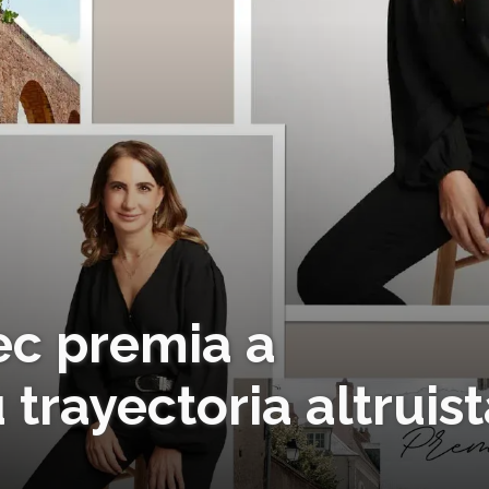
ec premia a
 trayectoria altruis