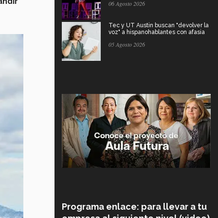
andir
06 Agosto 2026
Tec y UT Austin buscan "devolver la
voz" a hispanohablantes con afasia
05 Agosto 2026
Programa enlace: para llevar a tu