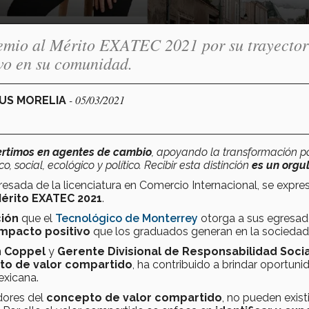
emio al Mérito EXATEC 2021 por su trayector
ivo en su comunidad.
- 05/03/2021
PUS MORELIA
ertimos en agentes de cambio
, apoyando la transformación po
social, ecológico y político. Recibir esta distinción
es un orgul
esada de la licenciatura en Comercio Internacional, se expre
Mérito EXATEC 2021
.
ción
que el
Tecnológico de Monterrey
otorga a sus egresad
impacto positivo
que los graduados generan en la sociedad
n Coppel
y
Gerente Divisional de Responsabilidad Socia
to de valor compartido
, ha contribuido a brindar oportun
exicana.
dores del
concepto de valor compartido
, no pueden existi