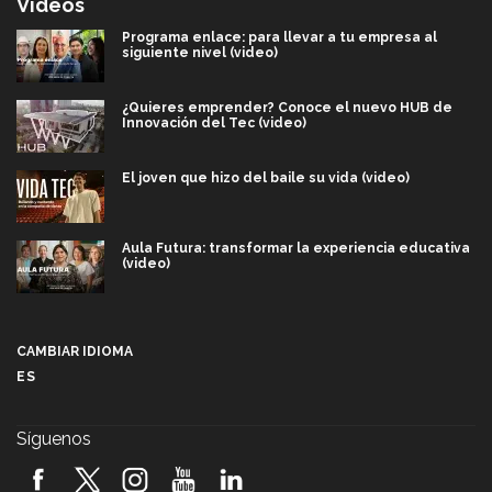
Videos
Programa enlace: para llevar a tu empresa al
siguiente nivel (video)
¿Quieres emprender? Conoce el nuevo HUB de
Innovación del Tec (video)
El joven que hizo del baile su vida (video)
Aula Futura: transformar la experiencia educativa
(video)
Más que un festival cultural: así es la magia de
VIBRART 2026 (video)
CAMBIAR IDIOMA
ES
Javier Guzmán: investigación con impacto social
(video)
Síguenos
¡México, en el top del mundial de robótica FIRST
2026! (video)