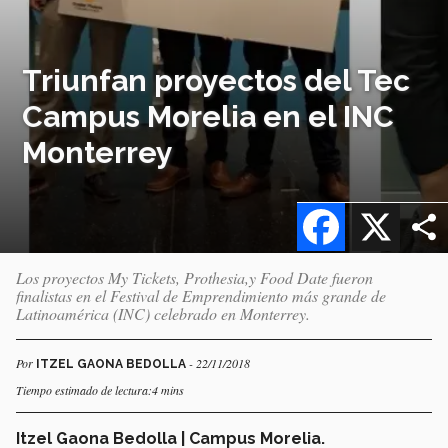
Triunfan proyectos del Tec
Campus Morelia en el INC
Monterrey
Facebook
X
Los proyectos My Tickets, Prothesia,y Food Date fueron
finalistas en el Festival de Emprendimiento más grande de
Latinoamérica (INC) celebrado en Monterrey.
Por
- 22/11/2018
ITZEL GAONA BEDOLLA
Tiempo estimado de lectura:4 mins
Itzel Gaona Bedolla | Campus Morelia.