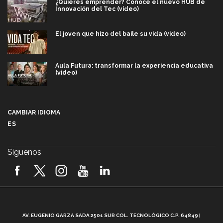
¿Quieres emprender? Conoce el nuevo HUB de
Innovación del Tec (video)
El joven que hizo del baile su vida (video)
Aula Futura: transformar la experiencia educativa
(video)
Más que un festival cultural: así es la magia de
VIBRART 2026 (video)
CAMBIAR IDIOMA
ES
Javier Guzmán: investigación con impacto social
(video)
Síguenos
¡México, en el top del mundial de robótica FIRST
2026! (video)
Vida Tec: Pasión, disciplina y básquetbol, con Gael
Adame (video)
A
AV. EUGENIO GARZA SADA 2501 SUR COL. TECNOLÓGICO C.P. 64849 |
L