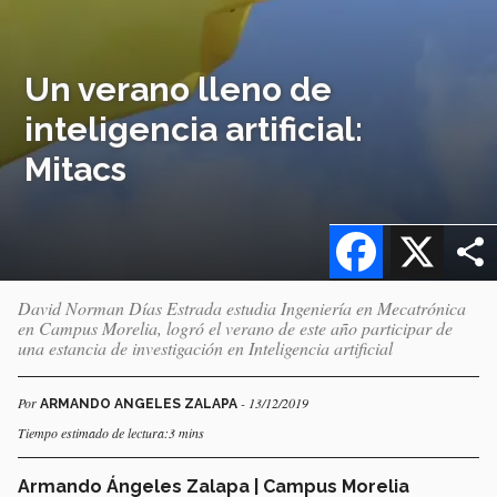
Un verano lleno de
inteligencia artificial:
Mitacs
Facebook
X
David Norman Días Estrada estudia Ingeniería en Mecatrónica
en Campus Morelia, logró el verano de este año participar de
una estancia de investigación en Inteligencia artificial
Por
- 13/12/2019
ARMANDO ANGELES ZALAPA
Tiempo estimado de lectura:3 mins
Armando Ángeles Zalapa | Campus Morelia