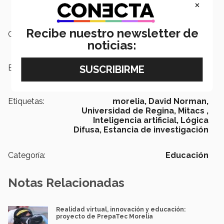
×
Recibe nuestro newsletter de
Campus:
Morelia
noticias:
Escuelas:
Ingeniería y Ciencias
Etiquetas:
morelia,
David Norman,
Universidad de Regina,
Mitacs ,
Inteligencia artificial,
Lógica
Difusa,
Estancia de investigación
Categoría:
Educación
Notas Relacionadas
Realidad virtual, innovación y educación:
proyecto de PrepaTec Morelia