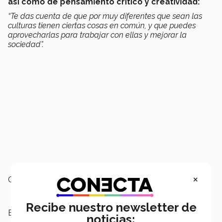
así como de pensamiento crítico y creatividad:
“Te das cuenta de que por muy diferentes que sean las
culturas tienen ciertas cosas en común, y que puedes
aprovecharlas para trabajar con ellas y mejorar la
sociedad”.
×
Campus:
Morelia
Recibe nuestro newsletter de
Escuelas:
Ingeniería y Ciencias
noticias: