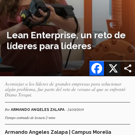
Lean Enterprise, un reto de
líderes para líderes
Facebook
X
Aconsejar a los líderes de grandes empresas para solucionar
algún problema, fue parte del reto de verano al que se enfrentó
Diana Toxqui.
Por
- 24/10/2019
ARMANDO ANGELES ZALAPA
Tiempo estimado de lectura:2 mins
Armando Angeles Zalapa | Campus Morelia