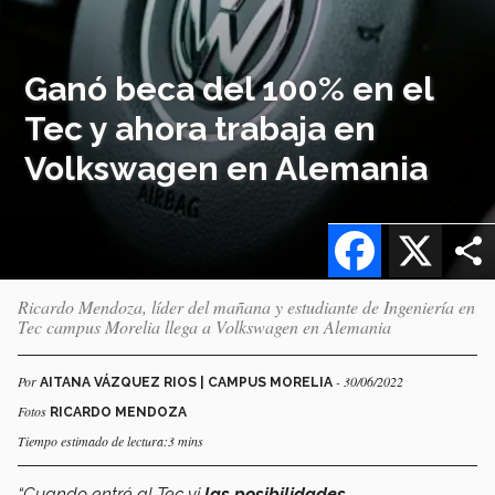
Ganó beca del 100% en el
Tec y ahora trabaja en
Volkswagen en Alemania
Facebook
X
Ricardo Mendoza, líder del mañana y estudiante de Ingeniería en
Tec campus Morelia llega a Volkswagen en Alemania
Por
- 30/06/2022
AITANA VÁZQUEZ RIOS | CAMPUS MORELIA
Fotos
RICARDO MENDOZA
Tiempo estimado de lectura:3 mins
“Cuando entré al Tec vi
las posibilidades