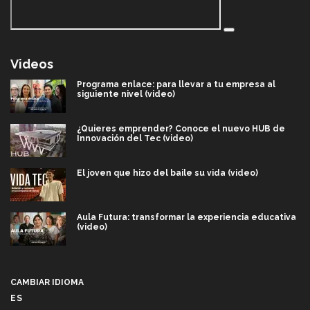
Videos
Programa enlace: para llevar a tu empresa al
siguiente nivel (video)
¿Quieres emprender? Conoce el nuevo HUB de
Innovación del Tec (video)
El joven que hizo del baile su vida (video)
Aula Futura: transformar la experiencia educativa
(video)
Más que un festival cultural: así es la magia de
VIBRART 2026 (video)
CAMBIAR IDIOMA
ES
Javier Guzmán: investigación con impacto social