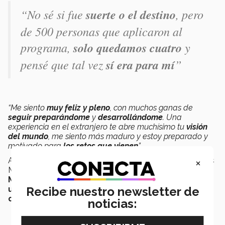
“No sé si fue
suerte o el destino
, pero
de 500 personas que aplicaron al
programa,
solo quedamos cuatro
y
pensé que tal vez
sí era para mí
”
“Me siento
muy feliz y pleno
, con muchos ganas de
seguir preparándome
y
desarrollándome
. Una
experiencia en el extranjero te abre muchísimo tu
visión
del mundo
, me siento más maduro y estoy preparado y
motivado para
los retos que vienen
”.
×
Al
finalizar sus prácticas
, Ricardo regresará a campus
Morelia para
graduarse
como
Ingeniero
Mecatrónico
y piensa volver a Alemania a
realizar
una maestría
y seguir preparándose para
los retos
Recibe nuestro newsletter de
que se avecinan
.
noticias: