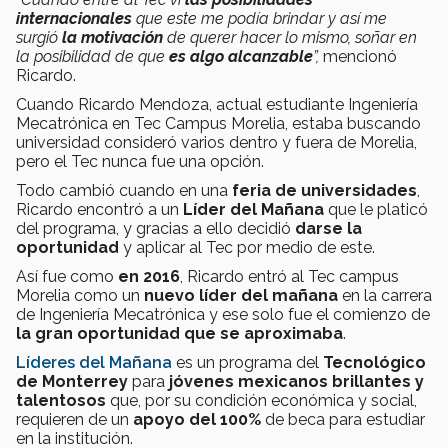
internacionales
que este me podía brindar y así me
surgió
la motivación
de querer hacer lo mismo, soñar en
la posibilidad de que
es algo alcanzable
”,
mencionó
Ricardo.
Cuando Ricardo Mendoza, actual estudiante Ingeniería
Mecatrónica en Tec Campus Morelia, estaba buscando
universidad consideró varios dentro y fuera de Morelia,
pero el Tec nunca fue una opción.
Todo cambió cuando en una
feria de universidades
,
Ricardo encontró a un
Líder del Mañana
que le platicó
del programa, y gracias a ello decidió
darse la
oportunidad
y aplicar al Tec por medio de este.
Así fue como
en 2016
, Ricardo entró al Tec campus
Morelia como un
nuevo líder del mañana
en la carrera
de Ingeniería Mecatrónica y ese solo fue el comienzo de
la gran oportunidad que se aproximaba
.
Líderes del Mañana
es un programa del
Tecnológico
de Monterrey
para
jóvenes mexicanos brillantes y
talentosos
que, por su condición económica y social,
requieren de un
apoyo del 100%
de beca para estudiar
en la institución.