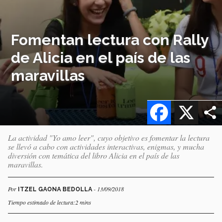
Fomentan lectura con Rally
de Alicia en el país de las
maravillas
Facebook
X
La actividad "Yo amo leer", cuyo objetivo es fomentar la lectura
se llevó a cabo con actividades interactivas, enigmas, y mucha
diversión con temática del libro Alicia en el país de las
maravillas.
Por
- 13/09/2018
ITZEL GAONA BEDOLLA
Tiempo estimado de lectura:2 mins