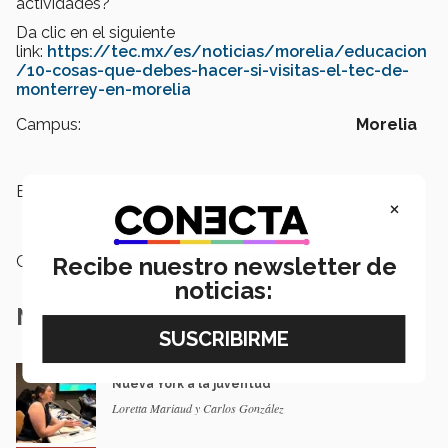
actividades?
Da clic en el siguiente
link:
https://tec.mx/es/noticias/morelia/educacion
/10-cosas-que-debes-hacer-si-visitas-el-tec-de-
monterrey-en-morelia
Campus:
Morelia
Etiquetas:
biblioteca,
Pasión por la lectura,
×
Yo amo leer,
Libros
Recibe nuestro newsletter de
Categoría:
Educación
noticias:
Notas Relacionadas
En la ONU: mexicana y EXATEC representó en
Nueva York a la juventud
Loretta Mariaud y Carlos González