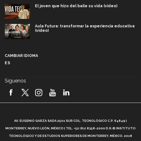
El joven que hizo del baile su vida (video)
Aula Futura: transformar la experiencia educativa
(video)
Más que un festival cultural: así es la magia de
VIBRART 2026 (video)
CAMBIAR IDIOMA
ES
Javier Guzmán: investigación con impacto social
(video)
Síguenos
¡México, en el top del mundial de robótica FIRST
2026! (video)
Vida Tec: Pasión, disciplina y básquetbol, con Gael
Adame (video)
A
AV. EUGENIO GARZA SADA 2501 SUR COL. TECNOLÓGICO C.P. 64849 |
L
¿Cómo es el Modelo Educativo Tec? (video)
MONTERREY, NUEVO LEÓN, MÉXICO | TEL. +52 (81) 8358-2000 D.R.© INSTITUTO
TECNOLÓGICO Y DE ESTUDIOS SUPERIORES DE MONTERREY, MÉXICO. 2018