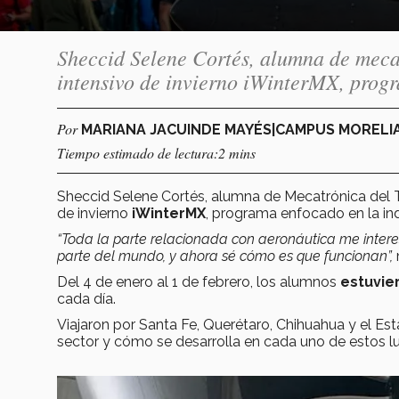
Sheccid Selene Cortés, alumna de mecat
intensivo de invierno iWinterMX, progr
Por
MARIANA JACUINDE MAYÉS|CAMPUS MORELI
Tiempo estimado de lectura:2 mins
Sheccid Selene Cortés, alumna de Mecatrónica del 
de invierno
iWinterMX
, programa enfocado en la ind
“Toda la parte relacionada con aeronáutica me interes
parte del mundo, y ahora sé cómo es que funcionan”,
Del 4 de enero al 1 de febrero, los alumnos
estuvier
cada día.
Viajaron por Santa Fe, Querétaro, Chihuahua y el E
sector y cómo se desarrolla en cada uno de estos l