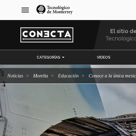
Pasar
navegación
menu
al
principal
contenido
principal
El sitio d
Tecnológic
Menu
CATEGORÍAS
VIDEOS
Comunidad
Noticias
Morelia
Educación
Conoce a la única mexi