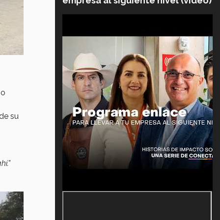
empresa al siguiente nivel (video)
mo
de su
í.”