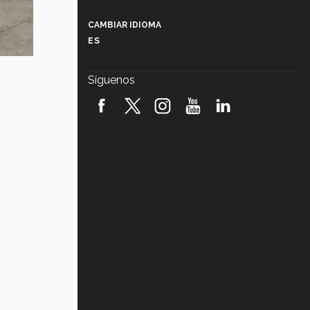
Más que un festival cultural: así es
la magia de VIBRART 2026 (video)
CAMBIAR IDIOMA
ES
Javier Guzmán: investigación con
impacto social (video)
Síguenos
¡México, en el top del mundial de
robótica FIRST 2026! (video)
Vida Tec: Pasión, disciplina y
básquetbol, con Gael Adame
(video)
¿Cómo es el Modelo Educativo
Tec? (video)
Vida Tec: Feminismo e Inteligencia
Artificial, Paola Ricaurte (video)