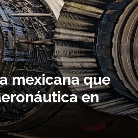
ca mexicana que
aeronáutica en