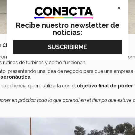
×
Recibe nuestro newsletter de
noticias:
de
China, Singapur, Australia, Dinamarca y Corea
.
eron una simulación con una avioneta, visitas a empresas co
s rutinas de turbinas y cómo funcionan.
nto, presentando una idea de negocio para que una empresa 
e
aeronáutica
.
xperiencia quiere utilizarla con el
objetivo final de poder
ner en práctica todo lo que aprendí en el tiempo que estuve ah