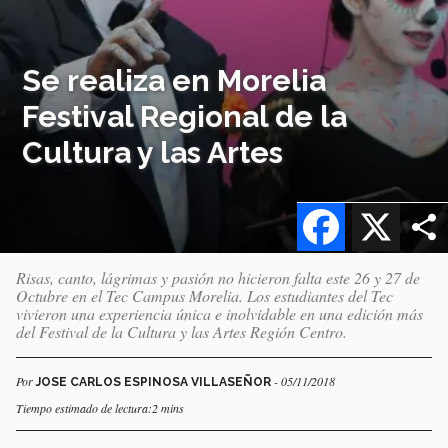
Se realiza en Morelia
Festival Regional de la
Cultura y las Artes
Facebook
X
Risas, canto, lágrimas y pasión no hicieron falta este 26 y 27 de
Octubre en el Tec Campus Morelia. Los estudiantes del Tec
vivieron una experiencia única e inolvidable en una edición más
del Festival de la Cultura y las Artes Región Centro.
Por
- 05/11/2018
JOSE CARLOS ESPINOSA VILLASEÑOR
Tiempo estimado de lectura:2 mins