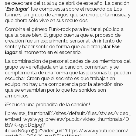
se celebrará del 11 al 14 de abril de este año. La canción
“
Ese lugar
” fue compuesta sobre el recuerdo de Los
tunners, un grupo de amigos que se unió por la música y
que ahora solo vive en sus recuerdos.
Combina el género Funk-rock para invitar al público a
que la pase bien. El grupo cuenta que el proceso de
creación fue un experimento sensorial. Un intento de
sentir y hacer sentir de forma que pudieran jalar
Ese
lugar
al momento en el escenario.
La combinación de personalidades de los miembros del
grupo se ve reflejada en la canción, comentan, y se
complementa de una forma que las personas lo pueden
escuchar. Creen que el secreto es que trabajan en
equipo, no hay una competencia por la atención sino
que se ensamblan por lo que los sonidos son
armónicos.
¡Escucha una probadita de la canción!
{"preview_thumbnail":"/sites/default/files/styles/video_
embed_wysiwyg_preview/public/video_thumbnails/D
B1VK-qypDE.jpg?
itok=xN09m53e","video_url":"https://www.youtube.com/