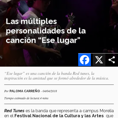
Las múltiples
personalidades de la
canción “Ese lugar"
Facebook
X
“Ese lugar” es una canción de la banda Red tunes, la
inspiración es la amistad que se formó alrededor de la música.
Por
- 04/04/2018
PALOMA CARREÑO
Tiempo estimado de lectura:4 mins
Red Tunes
es la banda que representa a campus Morelia
en el
Festival Nacional de la Cultura y las Artes
que