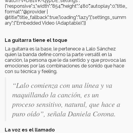
watch?v=DB1VK-qypDE","settings":
{"responsive":1,"width":"854","height":"480","autoplay":0,"title_
format":"@provider |
@title","title_fallback":true,"loading":"lazy"},"settings_summ
ary":["Embedded Video (Adaptable)."]}
La guitarra tiene el toque
La guitarra es la base, le pertenece a Lalo Sánchez
quien la banda define como la parte versátil en la
canción, la persona que le da sentido y que provoca las
emociones por las combinaciones de sonido que hace
con su técnica y feeling.
“Lalo comienza con una línea y va
maquillando la canción, es un
proceso sensitivo, natural, que hace a
puro oído”, señala Daniela Corona.
La voz es el llamado