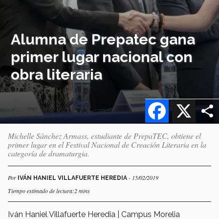
Alumna de Prepatec gana
primer lugar nacional con
obra literaria
Facebook
X
Michelle Sánchez Armass, estudiante de PrepaTEC, obtiene el
primer lugar en el Festival Nacional de Creación Literaria en la
categoría de dramaturgia.
Por
- 15/02/2019
IVÁN HANIEL VILLAFUERTE HEREDIA
Tiempo estimado de lectura:2 mins
Iván Haniel Villafuerte Heredia | Campus Morelia