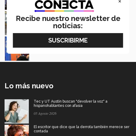
×
Centro de Escritura es inaugurado en Campus
Recibe nuestro newsletter de
Morelia
noticias:
Armando Ángeles Zalapa
Colabora alumna del Tec en proyecto de la
ONU contra la violencia
Itzel Gaona Bedolla
Lo más nuevo
Tec y UT Austin buscan "devolver la voz" a
hispanohablantes con afasia
05 Agosto 2026
El escritor que dice que la derrota también merece ser
contada