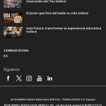
Innovación del Tec (video)
El joven que hizo del baile su vida (video)
Aula Futura: transformar la experiencia educativa
(video)
Más que un festival cultural: así es la magia de
VIBRART 2026 (video)
CAMBIAR IDIOMA
ES
Javier Guzmán: investigación con impacto social
(video)
Síguenos
¡México, en el top del mundial de robótica FIRST
2026! (video)
Vida Tec: Pasión, disciplina y básquetbol, con Gael
Adame (video)
A
AV. EUGENIO GARZA SADA 2501 SUR COL. TECNOLÓGICO C.P. 64849 |
L
¿Cómo es el Modelo Educativo Tec? (video)
MONTERREY, NUEVO LEÓN, MÉXICO | TEL. +52 (81) 8358-2000 D.R.© INSTITUTO