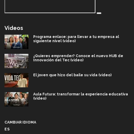
Videos
Programa enlace: para llevar a tu empresa al
siguiente nivel (video)
¿Quieres emprender? Conoce el nuevo HUB de
Innovación del Tec (video)
El joven que hizo del baile su vida (video)
Aula Futura: transformar la experiencia educativa
(video)
Más que un festival cultural: así es la magia de
VIBRART 2026 (video)
CAMBIAR IDIOMA
ES
Javier Guzmán: investigación con impacto social