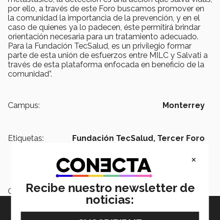
por ello, a través de este Foro buscamos promover en
la comunidad la importancia de la prevención, y en el
caso de quienes ya lo padecen, éste permitirá brindar
orientación necesaria para un tratamiento adecuado.
Para la Fundación TecSalud, es un privilegio formar
parte de esta unión de esfuerzos entre MILC y Salvati a
través de esta plataforma enfocada en beneficio de la
comunidad”.
Campus:
Monterrey
Etiquetas:
Fundación TecSalud, Tercer Foro
Cáncer de mama metastásico,
×
TecSalud, Día munidal del cáncer
de mama
Recibe nuestro newsletter de
Categoría:
Salud
noticias: