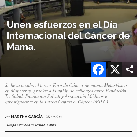
Unen esfuerzos en el Día
Internacional del Cáncer de
Mama.
Facebook
X
Se lleva a cabo el tercer Foro de Cáncer de mama Metastásico
en Monterrey, gracias a la unión de esfuerzos entre Fundación
TecSalud, Fundación Salvati y Asociación Médicos e
Investigadores en la Lucha Contra el Cáncer (MILC).
Por
- 06/11/2019
MARTHA GARCÍA
Tiempo estimado de lectura:3 mins