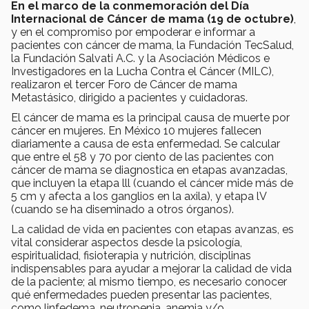
En el marco de la conmemoración del Día
Internacional de Cáncer de mama (19 de octubre)
,
y en el compromiso por empoderar e informar a
pacientes con cáncer de mama, la Fundación TecSalud,
la Fundación Salvati A.C. y la Asociación Médicos e
Investigadores en la Lucha Contra el Cáncer (MILC),
realizaron el tercer Foro de Cáncer de mama
Metastásico, dirigido a pacientes y cuidadoras.
El cáncer de mama es la principal causa de muerte por
cáncer en mujeres. En México 10 mujeres fallecen
diariamente a causa de esta enfermedad. Se calcular
que entre el 58 y 70 por ciento de las pacientes con
cáncer de mama se diagnostica en etapas avanzadas,
que incluyen la etapa lll (cuando el cáncer mide más de
5 cm y afecta a los ganglios en la axila), y etapa lV
(cuando se ha diseminado a otros órganos).
La calidad de vida en pacientes con etapas avanzas, es
vital considerar aspectos desde la psicología,
espiritualidad, fisioterapia y nutrición, disciplinas
indispensables para ayudar a mejorar la calidad de vida
de la paciente; al mismo tiempo, es necesario conocer
qué enfermedades pueden presentar las pacientes,
como linfedema, neutropenia, anemia y/o