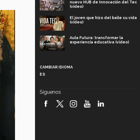
nuevo HUB de Innovación del Tec
(video)
El joven que hizo del baile su vida
(video)
Aula Futura: transformar la
experiencia educativa (video)
Más que un festival cultural: así es
la magia de VIBRART 2026 (video)
CAMBIAR IDIOMA
ES
Javier Guzmán: investigación con
impacto social (video)
Síguenos
¡México, en el top del mundial de
robótica FIRST 2026! (video)
Vida Tec: Pasión, disciplina y
básquetbol, con Gael Adame
(video)
¿Cómo es el Modelo Educativo