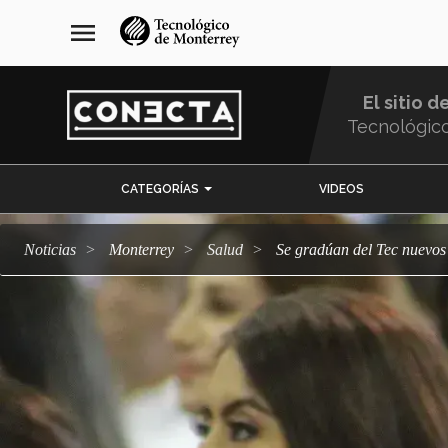
Pasar
navegación
menu
al
principal
contenido
principal
El sitio d
Tecnológic
Menu
CATEGORÍAS
VIDEOS
Comunidad
Noticias
Monterrey
salud
Se gradúan del Tec nuevos