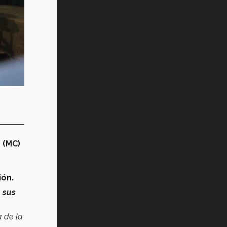
Tec? (video)
Vida Tec: Feminismo e Inteligencia
Artificial, Paola Ricaurte (video)
 (MC)
ión.
, sus
a de la