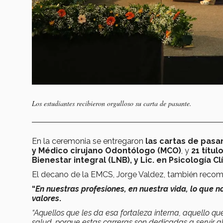
Los estudiantes recibieron orgulloso su carta de pasante.
En la ceremonia se entregaron
las cartas de pasa
y Médico cirujano Odontólogo (MCO)
, y
21 títul
Bienestar integral (LNB), y Lic. en Psicología Cl
El decano de la EMCS, Jorge Valdez, también recom
“
En nuestras profesiones, en nuestra vida, lo que no
valores
.
“Aquellos que les da esa fortaleza interna, aquello qu
salud, porque estas carreras son dedicadas a servir al