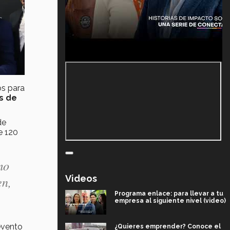
os para
s de
de
e 120
mo
Videos
en,
Programa enlace: para llevar a tu
empresa al siguiente nivel (video)
evento
¿Quieres emprender? Conoce el