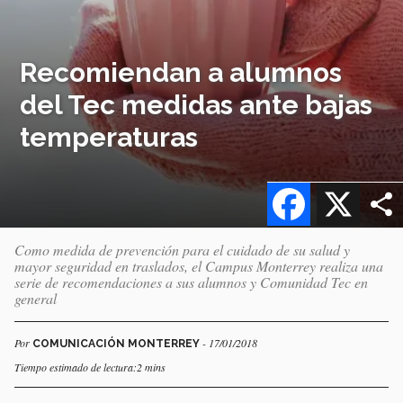
Recomiendan a alumnos
del Tec medidas ante bajas
temperaturas
Facebook
X
Como medida de prevención para el cuidado de su salud y
mayor seguridad en traslados, el Campus Monterrey realiza una
serie de recomendaciones a sus alumnos y Comunidad Tec en
general
Por
- 17/01/2018
COMUNICACIÓN MONTERREY
Tiempo estimado de lectura:2 mins