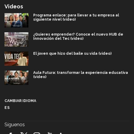
Videos
Programa enlace: para llevar a tu empresa al
siguiente nivel (video)
¿Quieres emprender? Conoce el nuevo HUB de
Innovación del Tec (video)
El joven que hizo del baile su vida (video)
Aula Futura: transformar la experiencia educativa
(video)
Más que un festival cultural: así es la magia de
VIBRART 2026 (video)
CAMBIAR IDIOMA
ES
Javier Guzmán: investigación con impacto social
(video)
Síguenos
¡México, en el top del mundial de robótica FIRST