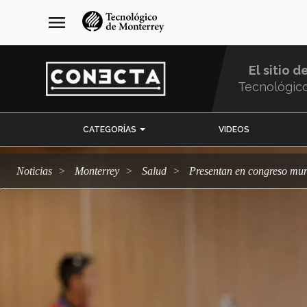
Pasar
navegación
menu
al
principal
contenido
principal
El sitio d
Tecnológic
Menu
CATEGORÍAS
VIDEOS
Comunidad
Noticias
Monterrey
salud
Presentan en congreso mu