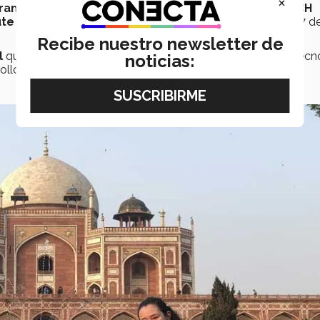
×
ransformando la Educación para la Humanidad (TECH
te of Education for Peace
y se llevó a cabo del 14 al 17 d
Recibe nuestro newsletter de
l
que reunió expertos y profesionales en el campo de la tecn
noticias:
ollo sostenible y la ciudadanía global.