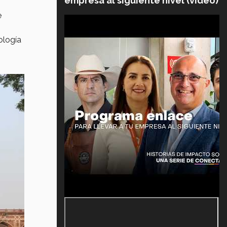
empresa al siguiente nivel (video)
e
ología