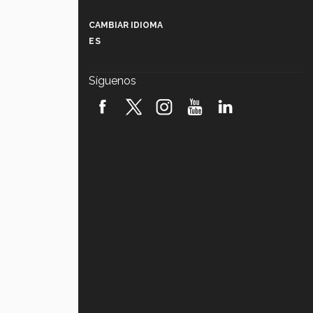
Más que un festival cultural: así es
la magia de VIBRART 2026 (video)
CAMBIAR IDIOMA
ES
Javier Guzmán: investigación con
impacto social (video)
Síguenos
¡México, en el top del mundial de
robótica FIRST 2026! (video)
Vida Tec: Pasión, disciplina y
básquetbol, con Gael Adame
(video)
¿Cómo es el Modelo Educativo
Tec? (video)
Vida Tec: Feminismo e Inteligencia
Artificial, Paola Ricaurte (video)