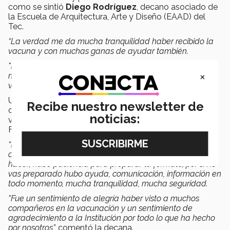
como se sintió
Diego Rodríguez
, decano asociado de
la Escuela de Arquitectura, Arte y Diseño
(EAAD) del
Tec.
“La verdad me da mucha tranquilidad haber recibido la
vacuna y con muchas ganas de ayudar también.
"Muy ágil, muy rápido, bastante bien organizado y todo
×
muy limpio y muy claras las indicaciones. Agradecido y
véngase a vacunar”,
destacó Rodríguez.
Una bendición y un sentido de agradecimiento por lo
Recibe nuestro newsletter de
que se ha hecho para poder llegar al momento de
noticias:
vacunarse fue lo que expresó en su mensaje Gabriela
Farías, decana interina de la Escuela de Negocios.
“El proceso fue muy ágil; se contaba con orientación en
cada paso del proceso. Fluyó, te iban explicando que
hacer; hubo paciencia para preparar tu formato, por si no
vas preparado hubo ayuda, comunicación, información en
todo momento, mucha tranquilidad, mucha seguridad.
"Fue un sentimiento de alegría haber visto a muchos
compañeros en la vacunación y un sentimiento de
agradecimiento a la Institución por todo lo que ha hecho
por nosotros”,
comentó la decana.