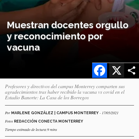
Muestran docentes orgullo
y reconocimiento por
vacuna
Facebook
X
Profesores y directivos del campus Monterrey comparten sus
agradecimientos tras haber recibido la vacuna vs covid en el
Estadio Banorte: La Casa de los Borregos
Por
- 17/05/2021
MARLENE GONZÁLEZ | CAMPUS MONTERREY
Fotos
REDACCIÓN CONECTA MONTERREY
Tiempo estimado de lectura:9 mins