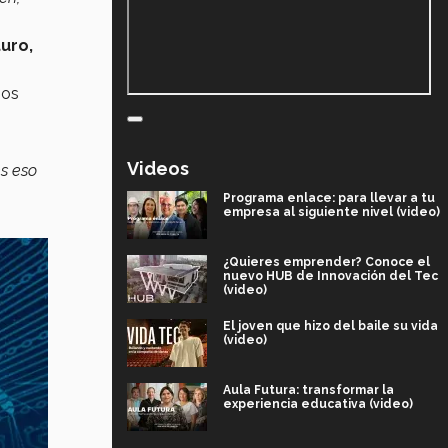
turo,
sos
Videos
es eso
Programa enlace: para llevar a tu
empresa al siguiente nivel (video)
¿Quieres emprender? Conoce el
nuevo HUB de Innovación del Tec
(video)
El joven que hizo del baile su vida
(video)
Aula Futura: transformar la
experiencia educativa (video)