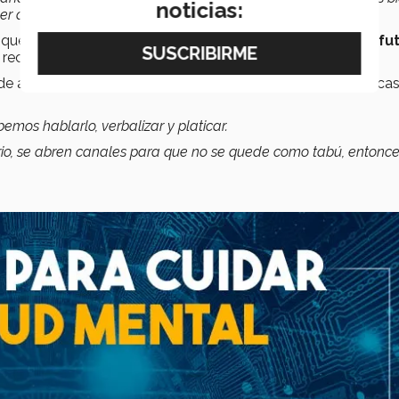
noticias:
er atención”
, precisó.
es que no podemos controlar, como la
incertidumbre y el fu
 reconoció.
 altos de niveles de estrés y ansiedad, en el peor de los ca
emos hablarlo, verbalizar y platicar.
ario, se abren canales para que no se quede como tabú, entonc