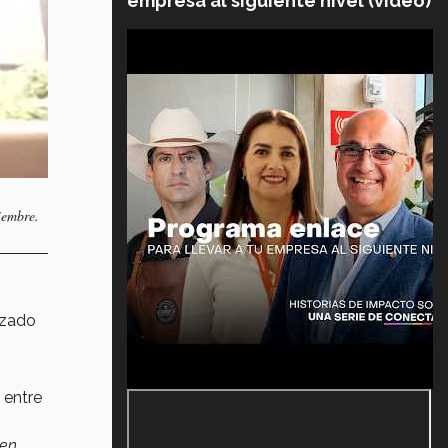
empresa al siguiente nivel (video)
viembre.
izado
 entre
en,