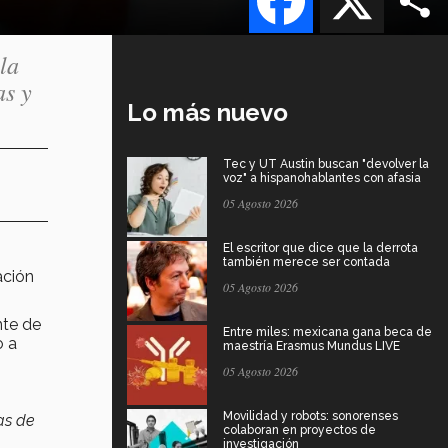
la
as y
Lo más nuevo
Tec y UT Austin buscan "devolver la
voz" a hispanohablantes con afasia
05 Agosto 2026
El escritor que dice que la derrota
también merece ser contada
ación
05 Agosto 2026
nte de
Entre miles: mexicana gana beca de
o a
maestría Erasmus Mundus LIVE
05 Agosto 2026
Movilidad y robots: sonorenses
as de
colaboran en proyectos de
investigación