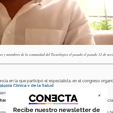
ntes y miembros de la comunidad del Tecnológico el pasado el pasado 12 de no
ncia en la que participó el especialista, en el congreso organ
ología Clínica y de la Salud
.
ntos, somos de los dos, agregó Díaz.
×
har a las personas cerca de él
podría marcar la diferencia
Recibe nuestro newsletter de
ando mal así que cuando una persona te diga que no te ves bi