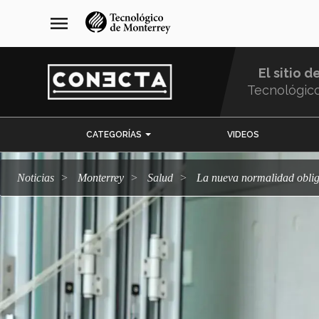
Pasar
navegación
menu
al
principal
contenido
principal
El sitio d
Tecnológic
Menu
CATEGORÍAS
VIDEOS
Comunidad
Noticias
Monterrey
salud
La nueva normalidad oblig