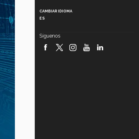
Más que un festival cultural: así es
la magia de VIBRART 2026 (video)
CAMBIAR IDIOMA
ES
Javier Guzmán: investigación con
impacto social (video)
Síguenos
¡México, en el top del mundial de
robótica FIRST 2026! (video)
Vida Tec: Pasión, disciplina y
básquetbol, con Gael Adame
(video)
¿Cómo es el Modelo Educativo
Tec? (video)
Vida Tec: Feminismo e Inteligencia
Artificial, Paola Ricaurte (video)