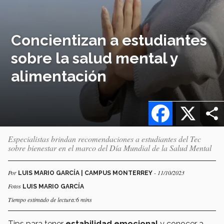
Concientizan a estudiantes
sobre la salud mental y
alimentación
Facebook
X
Especialistas brindan recomendaciones a estudiantes del Tec
sobre bienestar en el marco del Día Mundial de la Salud Mental
Por
- 11/10/2023
LUIS MARIO GARCÍA | CAMPUS MONTERREY
Fotos
LUIS MARIO GARCÍA
Tiempo estimado de lectura:6 mins
Tips para tener
estabilidad emocional
y conocer a