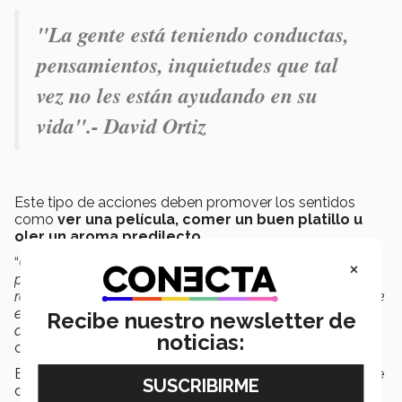
"La gente está teniendo conductas,
pensamientos, inquietudes que tal
vez no les están ayudando en su
vida".- David Ortiz
Este tipo de acciones deben promover los sentidos
como
ver una película, comer un buen platillo u
oler un aroma predilecto
.
“
Cuando resulta que éstas las vas probando una al día,
×
por ejemplo, te va a permitir entonces una especie de
reencauzamiento de tu capacidad sensorial para poderte
entrenar en cómo alimentarte de elementos valiosos que
Recibe nuestro newsletter de
ayuden a neutralizar estados muy gravosos de estrés
”,
noticias:
comentó Fernández.
Entre otros tips que brindó Fernández, quien es docente
del equipo de profesionales del
Instituto Milton H.