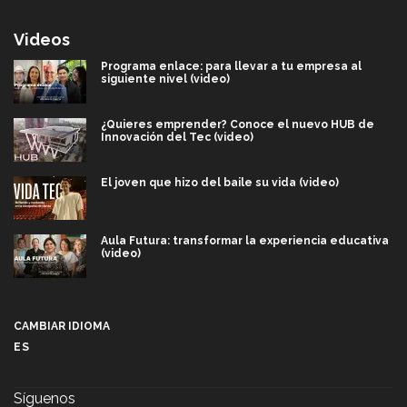
Videos
Programa enlace: para llevar a tu empresa al
siguiente nivel (video)
¿Quieres emprender? Conoce el nuevo HUB de
Innovación del Tec (video)
El joven que hizo del baile su vida (video)
Aula Futura: transformar la experiencia educativa
(video)
Más que un festival cultural: así es la magia de
VIBRART 2026 (video)
CAMBIAR IDIOMA
ES
Javier Guzmán: investigación con impacto social
(video)
Síguenos