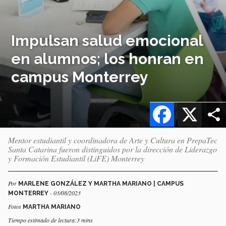
Impulsan salud emocional
en alumnos; los honran en
campus Monterrey
Facebook
X
Mentor estudiantil y coordinadora de Arte y Cultura en PrepaTec
Santa Catarina fueron distinguidos por la dirección de Liderazgo
y Formación Estudiantil (LiFE) Monterrey
Por
MARLENE GONZÁLEZ Y MARTHA MARIANO | CAMPUS
- 03/08/2023
MONTERREY
Fotos
MARTHA MARIANO
Tiempo estimado de lectura:3 mins