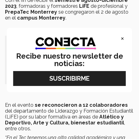
Con el fin de recibir el
semestre agosto-diciembre
2023
, formadoras y formadores
LiFE
de profesional y
PrepaTec Monterrey
se congregaron el 2 de agosto
en el
campus Monterrey
.
×
"En el Tec tenemos una alta calidad
académica y una gran vivencia, y allí
Recibe nuestro newsletter de
noticias:
vienen ustedes".- Mario Adrián
Flores
En el evento
se reconocieron a 12 colaboradores
del departamento de Liderazgo y Formación Estudiantil
(LiFE) por su labor formativa en áreas de
Atlético y
Deportivo, Arte y Cultura, bienestar estudiantil
,
entre otros.
“En el Tec tenemos una alta calidad académica y una