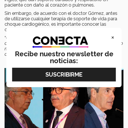
paciente con daño al corazón o pulmones.
Sin embargo, de acuerdo con el doctor Gómez, antes
de utilizarse cualquier terapia de soporte de vida para
choque cardiogénico, es importante conocer las
características de la falla cardiaca.
×
“
Conociendo el fenotipo de la falla cardiaca y contando
con expertos en el uso de ECMO podemos reducir el daño
multiorgánico y neurológico en pacientes con choque
Recibe nuestro newsletter de
cardiogénico
”, comentó.
noticias: