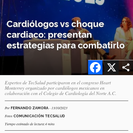
Cardiólogos vs choque
cardiaco: presentan
estrategias para combatirlo
Facebook
X
Expertos de TecSalud participaron en el congreso Heart
Monterrey organizado por cardiólogos mexicanos en
colaboración con el Colegio de Cardiología del Norte A.C.
Por
- 13/10/2023
FERNANDO ZAMORA
Fotos
COMUNICACIÓN TECSALUD
Tiempo estimado de lectura:4 mins