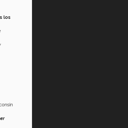
s los
e
y
sconsin
er