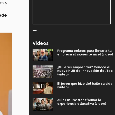
es y
ede
Videos
Programa enlace: para llevar a tu
empresa al siguiente nivel (video)
¿Quieres emprender? Conoce el
nuevo HUB de Innovación del Tec
(video)
El joven que hizo del baile su vida
(video)
Aula Futura: transformar la
experiencia educativa (video)