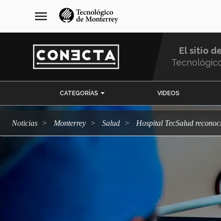
Pasar
navegación
menu
al
principal
contenido
principal
El sitio d
Tecnológic
Menu
CATEGORÍAS
VIDEOS
Comunidad
Noticias
Monterrey
salud
Hospital TecSalud recono