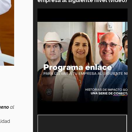
empresa al siguiente nivel (video)
ígeno
al
lidad