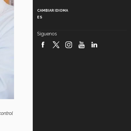
Más que un festival cultural: así es
la magia de VIBRART 2026 (video)
CAMBIAR IDIOMA
ES
Javier Guzmán: investigación con
impacto social (video)
Síguenos
¡México, en el top del mundial de
robótica FIRST 2026! (video)
Vida Tec: Pasión, disciplina y
básquetbol, con Gael Adame
(video)
¿Cómo es el Modelo Educativo
Tec? (video)
Vida Tec: Feminismo e Inteligencia
Artificial, Paola Ricaurte (video)
ontrol