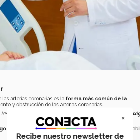
r
as arterias coronarias es la
forma más común de la
ento y obstrucción de las arterias coronarias.
las paredes de las arterias
limitando el flujo de sangre y ox
×
go tradicionales
que, según el doctor, aumentan la probabi
Recibe nuestro newsletter de