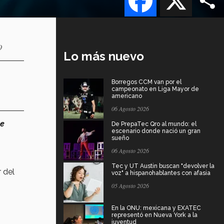
o
Lo más nuevo
Borregos CCM van por el
campeonato en Liga Mayor de
americano
06 Agosto 2026
se
De PrepaTec Qro al mundo: el
escenario donde nació un gran
sueño
06 Agosto 2026
Tec y UT Austin buscan "devolver la
r del
voz" a hispanohablantes con afasia
05 Agosto 2026
En la ONU: mexicana y EXATEC
representó en Nueva York a la
juventud