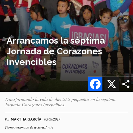
Arrancamos la séptima
Jornada de Corazones
Invencibles
Facebook
X
Transformando la vida de dieciséis pequeños en la séptima
Jornada Corazones Invencibles.
Por
- 05/03/2019
MARTHA GARCÍA
Tiempo estimado de lectura:1 min