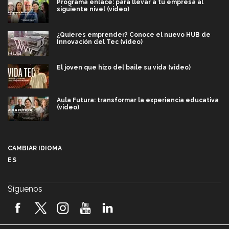
Programa enlace: para llevar a tu empresa al
siguiente nivel (video)
¿Quieres emprender? Conoce el nuevo HUB de
Innovación del Tec (video)
El joven que hizo del baile su vida (video)
Aula Futura: transformar la experiencia educativa
(video)
Más que un festival cultural: así es la magia de
VIBRART 2026 (video)
CAMBIAR IDIOMA
ES
Javier Guzmán: investigación con impacto social
(video)
Síguenos
¡México, en el top del mundial de robótica FIRST
2026! (video)