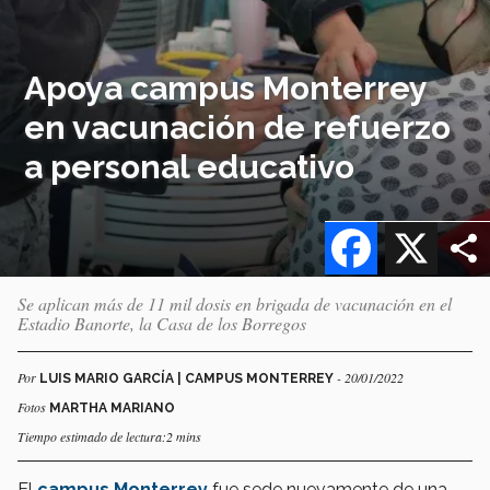
Apoya campus Monterrey
en vacunación de refuerzo
a personal educativo
Facebook
X
Se aplican más de 11 mil dosis en brigada de vacunación en el
Estadio Banorte, la Casa de los Borregos
Por
- 20/01/2022
LUIS MARIO GARCÍA | CAMPUS MONTERREY
Fotos
MARTHA MARIANO
Tiempo estimado de lectura:2 mins
El
campus Monterrey
fue sede nuevamente de una