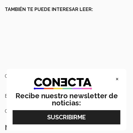
TAMBIÉN TE PUEDE INTERESAR LEER:
Campus:
Monterrey
×
Recibe nuestro newsletter de
Etiquetas:
Vacunación COVID-19
noticias:
Categoría:
Salud
Notas Relacionadas