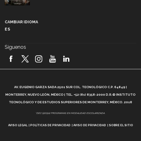
Más que un festival cultural: así es la magia de
VIBRART 2026 (video)
CAMBIAR IDIOMA
ES
Javier Guzmán: investigación con impacto social
(video)
Síguenos
¡México, en el top del mundial de robótica FIRST
2026! (video)
Vida Tec: Pasión, disciplina y básquetbol, con Gael
Adame (video)
A
AV. EUGENIO GARZA SADA 2501 SUR COL. TECNOLÓGICO C.P. 64849 |
L
¿Cómo es el Modelo Educativo Tec? (video)
MONTERREY, NUEVO LEÓN, MÉXICO | TEL. +52 (81) 8358-2000 D.R.© INSTITUTO
TECNOLÓGICO Y DE ESTUDIOS SUPERIORES DE MONTERREY, MÉXICO. 2018
Vida Tec: Feminismo e Inteligencia Artificial, Paola
*DEC-520912 PROGRAMAS EN MODALIDAD ESCOLARIZADA.
Ricaurte (video)
AVISO LEGAL
POLÍTICAS DE PRIVACIDAD
AVISO DE PRIVACIDAD
SOBRE EL SITIO