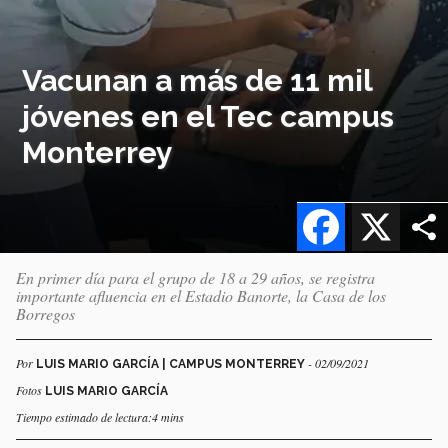
Vacunan a más de 11 mil
jóvenes en el Tec campus
Monterrey
Facebook
X
En primer día para el grupo de 18 a 29 años, se registra
importante afluencia en el Estadio Banorte, la Casa de los
Borregos
Por
- 02/09/2021
LUIS MARIO GARCÍA | CAMPUS MONTERREY
Fotos
LUIS MARIO GARCÍA
Tiempo estimado de lectura:4 mins