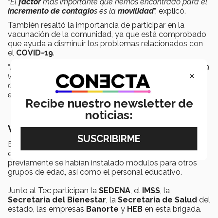
“
El
factor
más importante que hemos encontrado para el
incremento de contagio
s es la
movilidad
”, explicó.
También resaltó la importancia de participar en la
vacunación de la comunidad, ya que está comprobado
que ayuda a disminuir los problemas relacionados con
el
COVID-19
.
“
Hay evidencia bibliográfica que hemos tenido de cómo la
×
vacuna desarrolla inmunidad y protege de una manera
muy eficiente a que la enfermedad no se agrave, para
evitar hospitalización, para evitar la muerte
”, dijo.
Recibe nuestro newsletter de
noticias:
Vacunación en el Tec
Esta es la sexta campaña de vacunación que se realiza
en el
Estadio Banorte, la Casa de los Borregos
;
previamente se habían instalado módulos para otros
grupos de edad, así como el personal educativo.
Junto al Tec participan la
SEDENA
, el
IMSS
, la
Secretaria del Bienestar
, la
Secretaría de Salud
del
estado, las empresas
Banorte
y
HEB
en esta brigada.