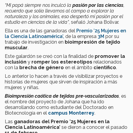
“Mi papá siempre nos inculcó la
pasión por las ciencias
,
recuerdo que solía llevarnos al campo a explorar la
naturaleza y los animales, eso despertó mi pasión por el
estudio en ciencias de la vida”
, señaló Johana Bolivar.
Ella es una de las ganadoras del
Premio ’25 Mujeres en
la Ciencia Latinoamérica’,
de la empresa
3M
por su
trabajo de investigación en
bioimpresión de tejido
muscular
.
Este galardón se creó con la finalidad de
promover la
inclusión
y
romper los estereotipos
relacionados
con la
brecha de género
en el ámbito
científico
.
Lo anterior lo hacen a través de visibilizar proyectos e
historias de mujeres que sirven de inspiración a más
mujeres y niñas.
Bioimpresión caótica de tejidos pre-vascularizados
, es
el nombre del proyecto de Johana que ha ido
desarrollando como estudiante del Doctorado en
Biotecnología en el
campus Monterrey
.
Las
ganadoras del Premio ’25 Mujeres en la
Ciencia Latinoamérica’
se dieron a conocer el pasado
11 de febrero
.