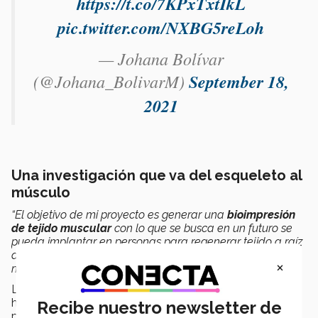
https://t.co/7KPxTxtIkL
pic.twitter.com/NXBG5reLoh
— Johana Bolívar
(@Johana_BolivarM)
September 18,
2021
Una investigación que va del esqueleto al
músculo
“El objetivo de mi proyecto es generar una
bioimpresión
de tejido muscular
con lo que se busca en un futuro se
pueda implantar en personas para regenerar tejido a raíz
de una lesión o un accidente que afecte el tejido
×
muscular esquelético”
, explicó Johana Bolivar.
Lo
novedoso
de la investigación, agregó, recae en el
hecho de que
utilizan una tecnología muy simple
Recibe nuestro newsletter de
pero
específica
.