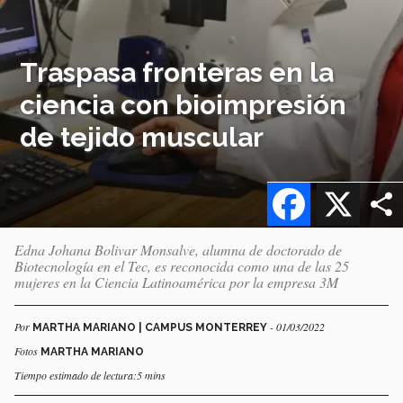
Traspasa fronteras en la
ciencia con bioimpresión
de tejido muscular
Facebook
X
Edna Johana Bolivar Monsalve, alumna de doctorado de
Biotecnología en el Tec, es reconocida como una de las 25
mujeres en la Ciencia Latinoamérica por la empresa 3M
Por
- 01/03/2022
MARTHA MARIANO | CAMPUS MONTERREY
Fotos
MARTHA MARIANO
Tiempo estimado de lectura:5 mins