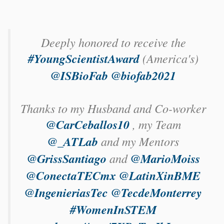
Deeply honored to receive the
#YoungScientistAward
(America's)
@ISBioFab
@biofab2021
Thanks to my Husband and Co-worker
@CarCeballos10
, my Team
@_ATLab
and my Mentors
@GrissSantiago
and
@MarioMoiss
@ConectaTECmx
@LatinXinBME
@IngenieriasTec
@TecdeMonterrey
#WomenInSTEM