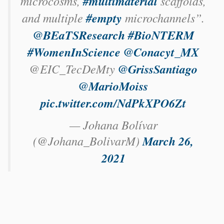
microcosms,
#multimaterial
scaffolds,
and multiple
#empty
microchannels”.
@BEaTSResearch
#BioNTERM
#WomenInScience
@Conacyt_MX
@EIC_TecDeMty
@GrissSantiago
@MarioMoiss
pic.twitter.com/NdPkXPO6Zt
— Johana Bolívar
(@Johana_BolivarM)
March 26,
2021