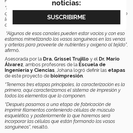
noticias:
“Para la generación del tejido utilizamos un mezclador
que intercala diferentes tipos de fluidos, pero en este caso
lo utilizamos para producir filamentos con múltiples
canales al interior.
“Algunos de esos canales pueden estar vacíos y con eso
estamos mimetizando los vasos sanguíneos en las venas
y arterias para proveerle de nutrientes y oxígeno al tejido”
,
afirmó.
Asesorada por la
Dra. Grissel Trujillo
y el
Dr. Mario
Álvarez
, ambos profesores de la
Escuela de
Ingeniería y Ciencias
, Johana logró definir las
etapas
de este proyecto de
bioimpresión
.
“Tenemos tres etapas principales, la caracterización es la
primera, aquí caracterizamos el sistema de impresión y
todos los elementos que lo componen.
“Después pasamos a una etapa de fabricación de
imprimir filamentos conteniendo células de músculo
esquelético, y posteriormente lo que haremos será
incorporar las células que están formando los vasos
sanguíneos”
, resaltó.