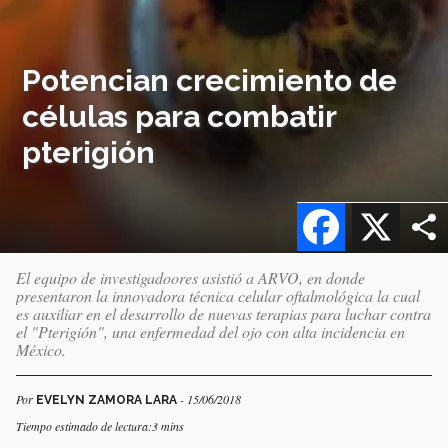
Potencian crecimiento de
células para combatir
pterigión
Facebook
X
El equipo de investigadoores asistió a ARVO, en donde
presentaron la innovadora técnica celular oftalmológica la cual
es auxiliar en el desarrollo de nuevas terapias para luchar contra
el "Pterigión", una enfermedad del ojo con alta incidencia en
México.
Por
- 15/06/2018
EVELYN ZAMORA LARA
Tiempo estimado de lectura:3 mins