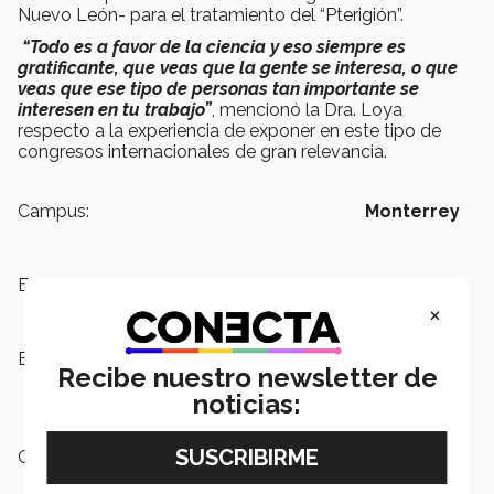
Nuevo León- para el tratamiento del “Pterigión”.
“Todo es a favor de la ciencia y eso siempre es
gratificante, que veas que la gente se interesa, o que
veas que ese tipo de personas tan importante se
interesen en tu trabajo”
, mencionó la Dra. Loya
respecto a la experiencia de exponer en este tipo de
congresos internacionales de gran relevancia.
Campus:
Monterrey
Escuelas:
Medicina y Ciencias de la Salud
×
Etiquetas:
Escuela de Medicina y Ciencias de
Recibe nuestro newsletter de
la Salud, Investigación, Salud,
noticias:
Oftalmología,
Salud
Categoría:
Investigación