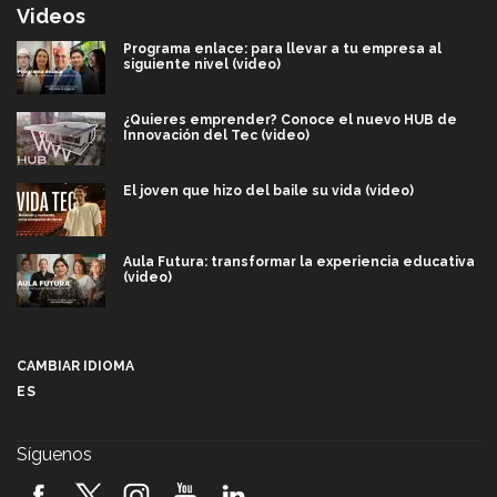
Videos
Programa enlace: para llevar a tu empresa al
siguiente nivel (video)
¿Quieres emprender? Conoce el nuevo HUB de
Innovación del Tec (video)
El joven que hizo del baile su vida (video)
Aula Futura: transformar la experiencia educativa
(video)
Más que un festival cultural: así es la magia de
VIBRART 2026 (video)
CAMBIAR IDIOMA
ES
Javier Guzmán: investigación con impacto social
(video)
Síguenos
¡México, en el top del mundial de robótica FIRST
2026! (video)