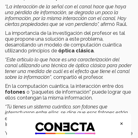
“La interacción de la señal con el canal hace que haya
una pérdida de información, se degrada un poco la
información, por la misma interacción con el canal. Hay
ciertas propiedades que se van perdiendo”,
afirmó Raúl.
La importancia de la investigación del profesor es tal
que propone una solución a este problema,
desarrollando un modelo de computación cuántica
utilizando principios de
óptica clásica
.
“Este artículo lo que hace es una caracterización del
canal utilizando una técnica de óptica clásica para poder
tener una medida de cuál es el efecto que tiene el canal
sobre la información”
, compartió el profesor.
En la computación cuántica, la interacción entre dos
fotones
o “paquetes de información” puede lograr que
ellos contengan la misma información.
“Tú tienes un sistema cuántico, son fotones que
interactuaron entre ellos, se dice que esos fotones están
entrelazados”,
compartió el egresado de la carrera
×
Ingeniería Física Industrial.
Y al leer los datos de esos paquetes, la interacción entre