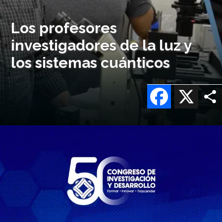
Los profesores
investigadores de la luz y
los sistemas cuánticos
Facebook
X
Imagen
o
logo