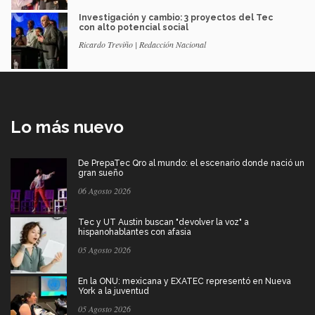
Investigación y cambio: 3 proyectos del Tec
con alto potencial social
Ricardo Treviño | Redacción Nacional
Lo más nuevo
De PrepaTec Qro al mundo: el escenario donde nació un
gran sueño
06 Agosto 2026
Tec y UT Austin buscan "devolver la voz" a
hispanohablantes con afasia
05 Agosto 2026
En la ONU: mexicana y EXATEC representó en Nueva
York a la juventud
05 Agosto 2026