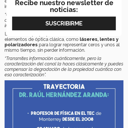
ellos y el canal puede provocar la pérdida de esa
Recibe nuestro newsletter de
información, así lo expresó Raúl.
noticias:
“Cuando tú envías uno de esos fotones a través de un
canal hay alguna propiedad que se puede ver afectada,
información que se puede deteriorar”
.
La solución que propuso en su artículo fue utilizar
elementos de óptica clásica, como
láseres, lentes y
polarizadores
para lograr representar ceros y unos al
mismo tiempo, sin perder información.
“Transmites información cuánticamente, pero la
caracterización del canal la haces clásicamente y puedes
compensar la degradación de la propiedad cuántica con
esa caracterización”.