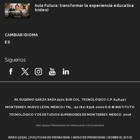
Aula Futura: transformar la experiencia educativa
(video)
Más que un festival cultural: así es la magia de
VIBRART 2026 (video)
CAMBIAR IDIOMA
ES
Javier Guzmán: investigación con impacto social
(video)
Síguenos
¡México, en el top del mundial de robótica FIRST
2026! (video)
Vida Tec: Pasión, disciplina y básquetbol, con Gael
Adame (video)
A
AV. EUGENIO GARZA SADA 2501 SUR COL. TECNOLÓGICO C.P. 64849 |
L
¿Cómo es el Modelo Educativo Tec? (video)
MONTERREY, NUEVO LEÓN, MÉXICO | TEL. +52 (81) 8358-2000 D.R.© INSTITUTO
TECNOLÓGICO Y DE ESTUDIOS SUPERIORES DE MONTERREY, MÉXICO. 2018
Vida Tec: Feminismo e Inteligencia Artificial, Paola
*DEC-520912 PROGRAMAS EN MODALIDAD ESCOLARIZADA.
Ricaurte (video)
AVISO LEGAL
POLÍTICAS DE PRIVACIDAD
AVISO DE PRIVACIDAD
SOBRE EL SITIO