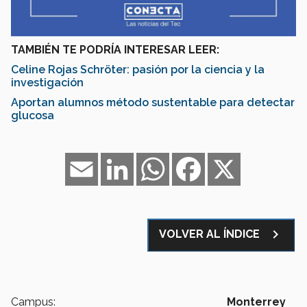
TAMBIÉN TE PODRÍA INTERESAR LEER:
Celine Rojas Schröter: pasión por la ciencia y la
investigación
Aportan alumnos método sustentable para detectar
glucosa
Email
LinkedIn
WhatsApp
Facebook
X
navigate_next
VOLVER AL ÍNDICE
Campus:
Monterrey