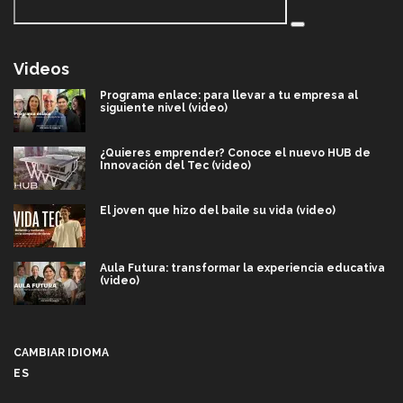
Videos
Programa enlace: para llevar a tu empresa al
siguiente nivel (video)
¿Quieres emprender? Conoce el nuevo HUB de
Innovación del Tec (video)
El joven que hizo del baile su vida (video)
Aula Futura: transformar la experiencia educativa
(video)
Más que un festival cultural: así es la magia de
VIBRART 2026 (video)
CAMBIAR IDIOMA
ES
Javier Guzmán: investigación con impacto social
(video)