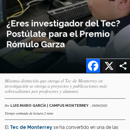
¿Eres investigador del Tec?
Postúlate para el Premio
Rómulo Garza
Facebook
X
Máxima distinción que otorga el Tec de Monterrey en
investigación se otorga a proyectos y publicaciones más
sobresalientes por profesores y alumnos
Por
- 18/09/2020
LUIS MARIO GARCÍA | CAMPUS MONTERREY
Tiempo estimado de lectura:2 mins
El
Tec de Monterrey
se ha convertido en una de las