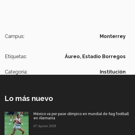
Campus:
Monterrey
Etiquetas:
Áureo,
Estadio Borregos
Categoría:
Institución
Lo más nuevo
México va por pase olímpico en mundial de flag football
en Alemania
07 Agosto 2026