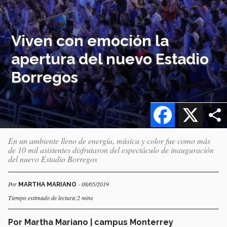
Viven con emoción la
apertura del nuevo Estadio
Borregos
Facebook
X
En un ambiente lleno de energía, música y color fue como más
de 10 mil asistentes disfrutaron del espectáculo de inauguración
del nuevo Estadio Borregos
Por
- 08/05/2019
MARTHA MARIANO
Tiempo estimado de lectura:2 mins
Por Martha Mariano | campus Monterrey