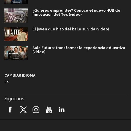
¿Quieres emprender? Conoce el nuevo HUB de
Innovación del Tec (video)
El joven que hizo del baile su vida (video)
Aula Futura: transformar la experiencia educativa
(video)
Más que un festival cultural: así es la magia de
VIBRART 2026 (video)
CAMBIAR IDIOMA
ES
Javier Guzmán: investigación con impacto social
(video)
Síguenos
¡México, en el top del mundial de robótica FIRST
2026! (video)
Vida Tec: Pasión, disciplina y básquetbol, con Gael
Adame (video)