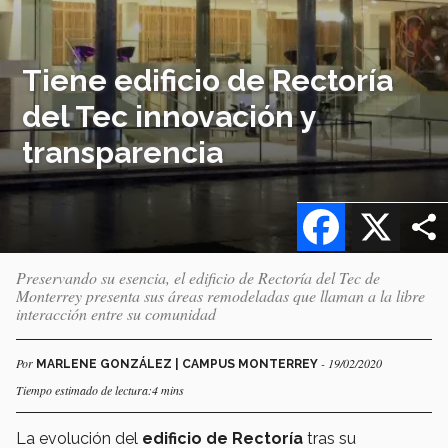
Tiene edificio de Rectoría
del Tec innovación y
transparencia
Facebook
X
Preservando su esencia, el edificio de Rectoría del Tec de
Monterrey presenta sus áreas remodeladas que llaman a la libre
interacción entre su comunidad
Por
- 19/02/2020
MARLENE GONZÁLEZ | CAMPUS MONTERREY
Tiempo estimado de lectura:4 mins
La evolución del
edificio de Rectoría
tras su