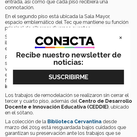
entrada, así como que cada piso recibiera una
connotación.
En el segundo piso está ubicada la Sala Mayor,
espacio emblemático del Tec que mantiene su función
principal de albergar diversos eventos.
×
Se restauró, modernizó y se trabajó con temas de
iluminación, además de se buscó de preservar la
esencia de Rectoría.
Recibe nuestro newsletter de
Para la planta baja, se pretende dar a la comunidad la
noticias:
sensación de
transparencia
en todo lo que tiene que
ver con educación del Tec de Monterrey, por lo que hay
estaciones como
Zona Virtual
y de impresiones en
formato
3D
y proyectos de profesores sobre
innovación educativa
.
Los trabajos de remodelación se realizaron sin cerrar el
tercer y cuarto piso, además del
Centro de Desarrollo
Docente e Innovación Educativa (CEDDIE)
, ubicado
en el sótano.
La colección de la
Biblioteca Cervantina
desde
marzo del 2019 está resguardada bajos cuidados que
garantizan su preservación ante los trabajos que se