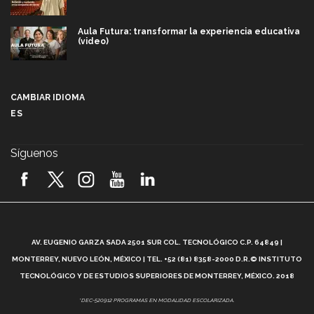
Aula Futura: transformar la experiencia educativa
(video)
Más que un festival cultural: así es la magia de
VIBRART 2026 (video)
CAMBIAR IDIOMA
ES
Javier Guzmán: investigación con impacto social
(video)
Síguenos
¡México, en el top del mundial de robótica FIRST
2026! (video)
Vida Tec: Pasión, disciplina y básquetbol, con Gael
Adame (video)
A
AV. EUGENIO GARZA SADA 2501 SUR COL. TECNOLÓGICO C.P. 64849 |
L
¿Cómo es el Modelo Educativo Tec? (video)
MONTERREY, NUEVO LEÓN, MÉXICO | TEL. +52 (81) 8358-2000 D.R.© INSTITUTO
TECNOLÓGICO Y DE ESTUDIOS SUPERIORES DE MONTERREY, MÉXICO. 2018
Vida Tec: Feminismo e Inteligencia Artificial, Paola
*DEC-520912 PROGRAMAS EN MODALIDAD ESCOLARIZADA.
Ricaurte (video)