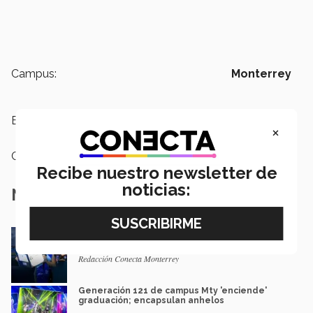
Campus:
Monterrey
Etiquetas:
Graduaciones
×
Categoría:
Institución
Recibe nuestro newsletter de
noticias:
Notas Relacionadas
Confirman graduaciones en el campus
Monterrey
Redacción Conecta Monterrey
Generación 121 de campus Mty 'enciende'
graduación; encapsulan anhelos