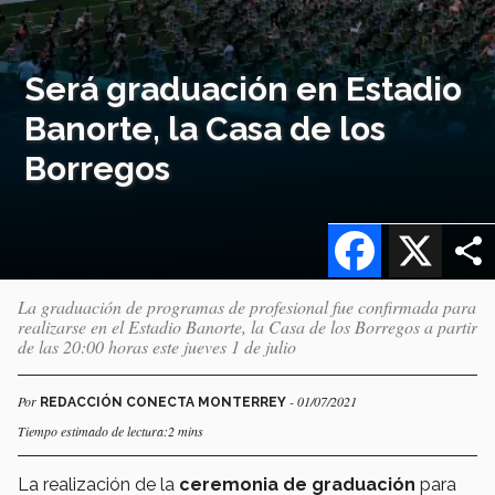
Será graduación en Estadio
Banorte, la Casa de los
Borregos
Facebook
X
La graduación de programas de profesional fue confirmada para
realizarse en el Estadio Banorte, la Casa de los Borregos a partir
de las 20:00 horas este jueves 1 de julio
Por
- 01/07/2021
REDACCIÓN CONECTA MONTERREY
Tiempo estimado de lectura:2 mins
La realización de la
ceremonia de graduación
para