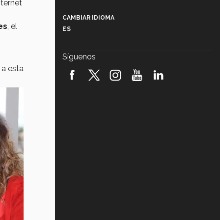
nternet
Más que un festival cultural: así es
la magia de VIBRART 2026 (video)
CAMBIAR IDIOMA
es
, el
ES
Javier Guzmán: investigación con
impacto social (video)
Síguenos
¡México, en el top del mundial de
 a esta
robótica FIRST 2026! (video)
Vida Tec: Pasión, disciplina y
básquetbol, con Gael Adame
(video)
¿Cómo es el Modelo Educativo
Tec? (video)
Vida Tec: Feminismo e Inteligencia
Artificial, Paola Ricaurte (video)