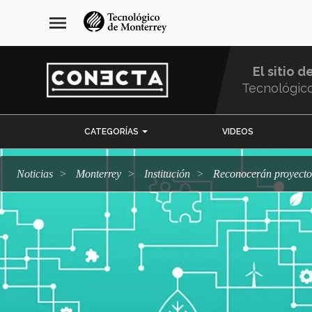
Pasar
navegación
menu
al
principal
contenido
principal
El sitio d
Tecnológic
Menu
CATEGORÍAS
VIDEOS
Comunidad
Noticias
Monterrey
Institución
Reconocerán proyect