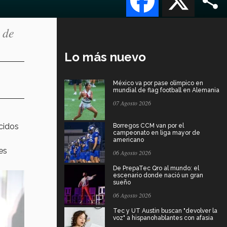
 de
Lo más nuevo
México va por pase olímpico en
mundial de flag football en Alemania
07 Agosto 2026
cidos
Borregos CCM van por el
campeonato en liga mayor de
americano
es
06 Agosto 2026
De PrepaTec Qro al mundo: el
escenario donde nació un gran
sueño
06 Agosto 2026
Tec y UT Austin buscan "devolver la
voz" a hispanohablantes con afasia