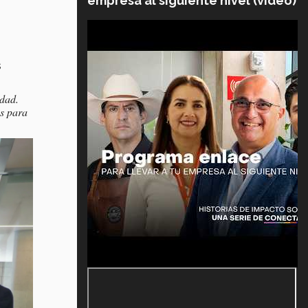
empresa al siguiente nivel (video)
s
edad.
os para