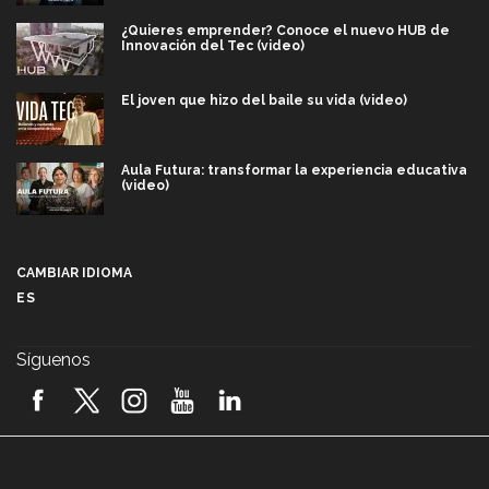
¿Quieres emprender? Conoce el nuevo HUB de
Innovación del Tec (video)
El joven que hizo del baile su vida (video)
Aula Futura: transformar la experiencia educativa
(video)
Más que un festival cultural: así es la magia de
VIBRART 2026 (video)
CAMBIAR IDIOMA
ES
Javier Guzmán: investigación con impacto social
(video)
Síguenos
¡México, en el top del mundial de robótica FIRST
2026! (video)
Vida Tec: Pasión, disciplina y básquetbol, con Gael
Adame (video)
A