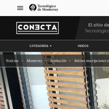
Pasar
navegación
menu
al
principal
contenido
principal
El sitio d
Tecnológic
Menu
CATEGORÍAS
VIDEOS
Comunidad
Noticias
Monterrey
Institución
Inician inscripcione