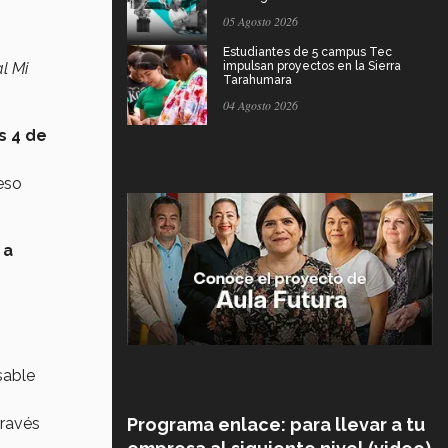
05 Agosto 2026
Estudiantes de 5 campus Tec
l Mi
impulsan proyectos en la Sierra
Tarahumara
04 Agosto 2026
s 4 de
eso
 a
sable
través
Programa enlace: para llevar a tu