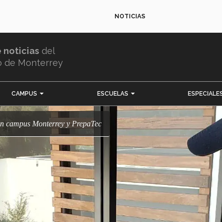
NOTICIAS
e noticias
del
o de Monterrey
CAMPUS
ESCUELAS
ESPECIALE
s en campus Monterrey y PrepaTec