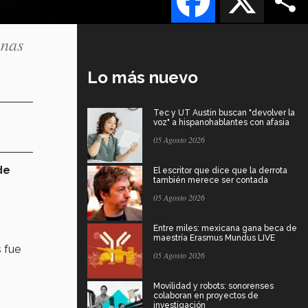
mnas
,
Lo más nuevo
Tec y UT Austin buscan "devolver la
voz" a hispanohablantes con afasia
05 Agosto 2026
de
El escritor que dice que la derrota
también merece ser contada
05 Agosto 2026
Entre miles: mexicana gana beca de
maestría Erasmus Mundus LIVE
s fue
05 Agosto 2026
Movilidad y robots: sonorenses
colaboran en proyectos de
investigación