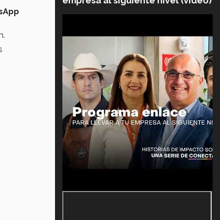
empresa al siguiente nivel (video)
sApp
n.
s