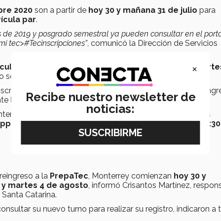
bre 2020
son a partir de
hoy 30 y mañana 31 de julio
para
ícula par
.
 de 2019 y posgrado semestral ya pueden consultar en el porta
 mi tec>#Tecinscripciones”
, comunicó la Dirección de Servicios
×
cula impar
, las inscripciones comienzan el
lunes 3 y marte
 semestral iniciará mañana 31 de julio.
nscriben desde mayo en ambos casos, tanto para primer ingr
Recibe nuestro newsletter de
e la presente semana así como la siguiente.
noticias:
nterrey compartió para más información a los alumnos los
App 8116255123
, en un
horario de lunes a viernes, de 8:30
reingreso a la
PrepaTec
, Monterrey comienzan
hoy 30 y
3 y martes 4 de agosto
, informó Crisantos Martínez, respon
 Santa Catarina.
ultar su nuevo turno para realizar su registro, indicaron a 