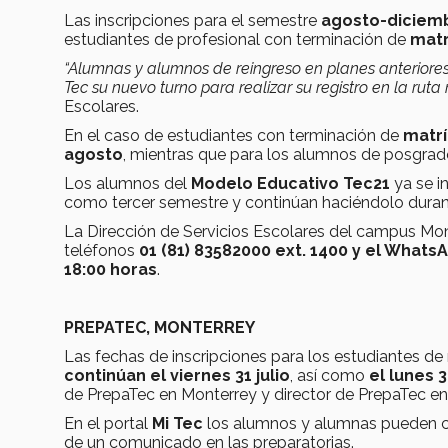
Las inscripciones para el semestre
agosto-diciem
estudiantes de profesional con terminación de
matr
“Alumnas y alumnos de reingreso en planes anteriores
Tec su nuevo turno para realizar su registro en la ruta
Escolares.
En el caso de estudiantes con terminación de
matrí
agosto
, mientras que para los alumnos de posgrado
Los alumnos del
Modelo Educativo Tec21
ya se i
como tercer semestre y continúan haciéndolo durant
La Dirección de Servicios Escolares del campus Mo
teléfonos
01 (81) 83582000 ext. 1400 y el Whats
18:00 horas
.
PREPATEC, MONTERREY
Las fechas de inscripciones para los estudiantes de 
continúan el viernes 31 julio
, así como
el lunes 
de PrepaTec en Monterrey y director de PrepaTec en
En el portal
Mi Tec
los alumnos y alumnas pueden cons
de un comunicado en las preparatorias.