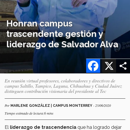
Honran campus
trascendente gestión y
liderazgo de Salvador Alva
Facebook
X
En reunión virtual profesores, colaboradores y directivos de
campus Saltillo, Tampico, Laguna, Chihuahua y Ciudad Juárez
distinguen contribución visionaria del presidente al Tec
Por
- 25/06/2020
MARLENE GONZÁLEZ | CAMPUS MONTERREY
Tiempo estimado de lectura:6 mins
El
liderazgo de trascendencia
que ha logrado dejar