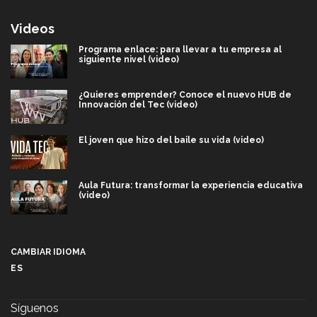
Videos
Programa enlace: para llevar a tu empresa al
siguiente nivel (video)
¿Quieres emprender? Conoce el nuevo HUB de
Innovación del Tec (video)
El joven que hizo del baile su vida (video)
Aula Futura: transformar la experiencia educativa
(video)
Más que un festival cultural: así es la magia de
VIBRART 2026 (video)
CAMBIAR IDIOMA
ES
Javier Guzmán: investigación con impacto social
(video)
Síguenos