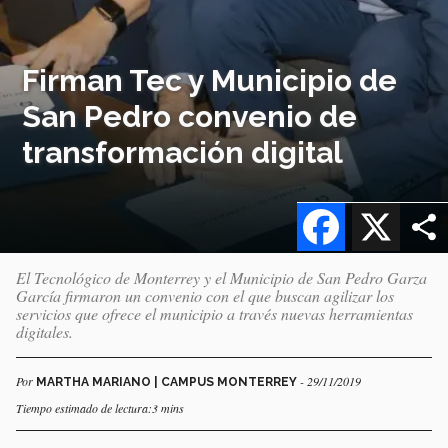
Firman Tec y Municipio de
San Pedro convenio de
transformación digital
Facebook
X
El Tecnológico de Monterrey y el Municipio de San Pedro Garza
García firmaron un convenio con el que buscan agilizar los
servicios que ofrece el municipio a través nuevas herramientas
digitales.
Por
- 29/11/2019
MARTHA MARIANO | CAMPUS MONTERREY
Tiempo estimado de lectura:3 mins