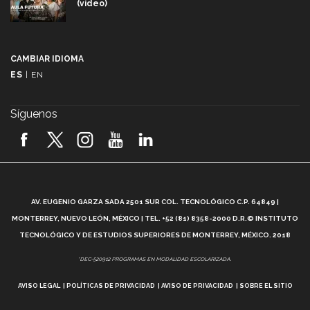
(video)
Más que un festival cultural: así es la magia de
VIBRART 2026 (video)
CAMBIAR IDIOMA
ES
|
EN
Javier Guzmán: investigación con impacto social
(video)
Síguenos
¡México, en el top del mundial de robótica FIRST
2026! (video)
Vida Tec: Pasión, disciplina y básquetbol, con Gael
Adame (video)
A
AV. EUGENIO GARZA SADA 2501 SUR COL. TECNOLÓGICO C.P. 64849 |
L
¿Cómo es el Modelo Educativo Tec? (video)
MONTERREY, NUEVO LEÓN, MÉXICO | TEL. +52 (81) 8358-2000 D.R.© INSTITUTO
TECNOLÓGICO Y DE ESTUDIOS SUPERIORES DE MONTERREY, MÉXICO. 2018
Vida Tec: Feminismo e Inteligencia Artificial, Paola
*DEC-520912 PROGRAMAS EN MODALIDAD ESCOLARIZADA.
Ricaurte (video)
AVISO LEGAL
POLÍTICAS DE PRIVACIDAD
AVISO DE PRIVACIDAD
SOBRE EL SITIO