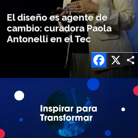
El diseño es agente de
cambio: curadora Paola
Antonelli en el Tec
Facebook
X
Imagen
o
logo