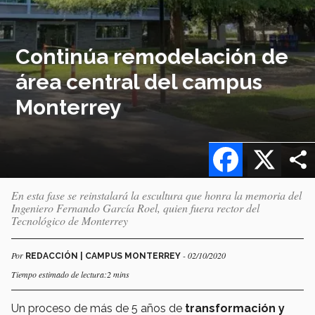
Continúa remodelación de
área central del campus
Monterrey
Facebook
X
En esta fase se reinstalará la escultura que honra la memoria del
Ingeniero Fernando García Roel, quien fuera rector del
Tecnológico de Monterrey
Por
- 02/10/2020
REDACCIÓN | CAMPUS MONTERREY
Tiempo estimado de lectura:2 mins
Un proceso de más de 5 años de
transformación y