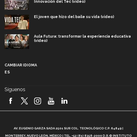
Innovación del Tec (video)
El joven que hizo del baile su vida (video)
Aula Futura: transformar la experiencia educativa
(video)
Más que un festival cultural: así es la magia de
VIBRART 2026 (video)
CAMBIAR IDIOMA
ES
Javier Guzmán: investigación con impacto social
(video)
Síguenos
¡México, en el top del mundial de robótica FIRST
2026! (video)
Vida Tec: Pasión, disciplina y básquetbol, con Gael
Adame (video)
A
AV. EUGENIO GARZA SADA 2501 SUR COL. TECNOLÓGICO C.P. 64849 |
L
¿Cómo es el Modelo Educativo Tec? (video)
MONTERREY, NUEVO LEÓN, MÉXICO | TEL. +52 (81) 8358-2000 D.R.© INSTITUTO