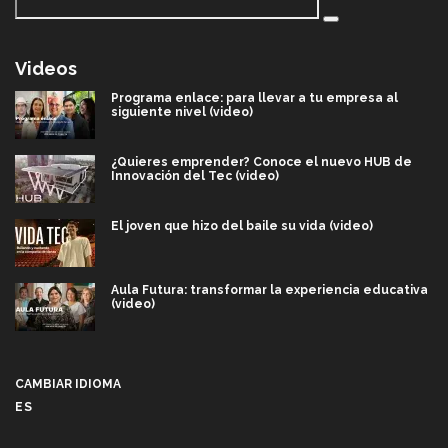
Videos
Programa enlace: para llevar a tu empresa al
siguiente nivel (video)
¿Quieres emprender? Conoce el nuevo HUB de
Innovación del Tec (video)
El joven que hizo del baile su vida (video)
Aula Futura: transformar la experiencia educativa
(video)
Más que un festival cultural: así es la magia de
VIBRART 2026 (video)
CAMBIAR IDIOMA
ES
Javier Guzmán: investigación con impacto social
(video)