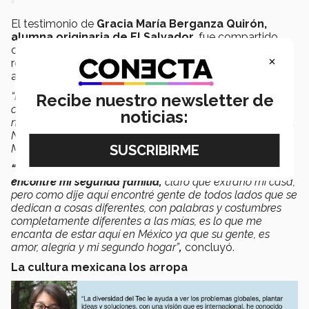
El testimonio de
Gracia María Berganza Quirón,
alumna originaria de El Salvador
, fue compartido
con los presentes con el propósito de hacerlos
×
reflexionar acerca de todo el intercambio cultural que
aportan los alumnos internacionales dentro del Tec:
“Recuerdo que cuando me gradué de prepa se me dio la
Recibe nuestro newsletter de
oportunidad de venir al Tec en México, tenía mucha
noticias:
nostalgia de dejar a mi país, a mis amigos y a mis padres.
No paraba de pensar que será de mí y qué pensar de
México”
, narró.
“Nunca me sentí sola, siempre tuve a alguien, aquí
encontré mi segunda familia,
claro que extraño mi casa,
pero como dije aquí encontré gente de todos lados que se
dedican a cosas diferentes, con palabras y costumbres
completamente diferentes a las mías, es lo que me
encanta de estar aquí en México ya que su gente, es
amor, alegría y mi segundo hogar”
,
concluyó.
La cultura mexicana los arropa