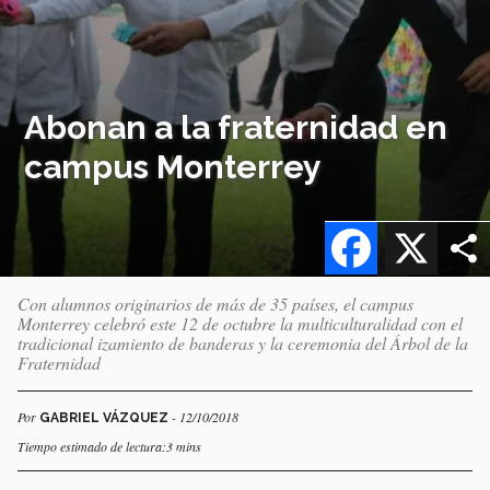
Abonan a la fraternidad en
campus Monterrey
Facebook
X
Con alumnos originarios de más de 35 países, el campus
Monterrey celebró este 12 de octubre la multiculturalidad con el
tradicional izamiento de banderas y la ceremonia del Árbol de la
Fraternidad
Por
- 12/10/2018
GABRIEL VÁZQUEZ
Tiempo estimado de lectura:3 mins