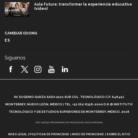
Aula Futura: transformar la experiencia educativa
(video)
Más que un festival cultural: así es la magia de
VIBRART 2026 (video)
CAMBIAR IDIOMA
ES
Javier Guzmán: investigación con impacto social
(video)
Síguenos
¡México, en el top del mundial de robótica FIRST
2026! (video)
Vida Tec: Pasión, disciplina y básquetbol, con Gael
Adame (video)
A
AV. EUGENIO GARZA SADA 2501 SUR COL. TECNOLÓGICO C.P. 64849 |
L
¿Cómo es el Modelo Educativo Tec? (video)
MONTERREY, NUEVO LEÓN, MÉXICO | TEL. +52 (81) 8358-2000 D.R.© INSTITUTO
TECNOLÓGICO Y DE ESTUDIOS SUPERIORES DE MONTERREY, MÉXICO. 2018
Vida Tec: Feminismo e Inteligencia Artificial, Paola
*DEC-520912 PROGRAMAS EN MODALIDAD ESCOLARIZADA.
Ricaurte (video)
AVISO LEGAL
POLÍTICAS DE PRIVACIDAD
AVISO DE PRIVACIDAD
SOBRE EL SITIO