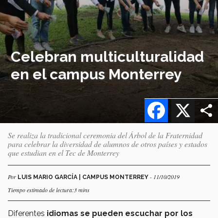
Celebran multiculturalidad
en el campus Monterrey
Facebook
X
Se realiza la tradicional ceremonia del Árbol de la Fraternidad
para celebrar la diversidad de alumnos de otros países y estados
que estudian en el Tec de Monterrey
Por
- 11/10/2019
LUIS MARIO GARCÍA | CAMPUS MONTERREY
Tiempo estimado de lectura:3 mins
Diferentes
idiomas se pueden escuchar por los